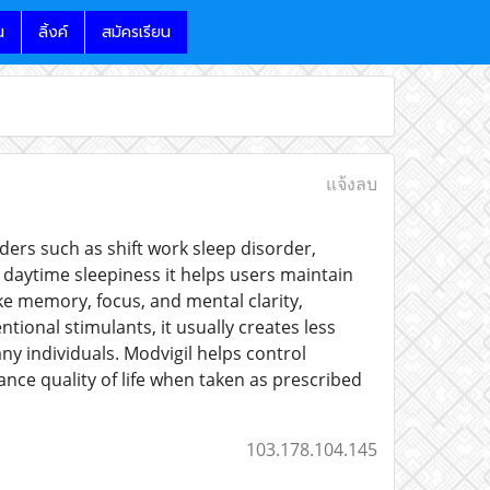
น
ลิ้งค์
สมัครเรียน
แจ้งลบ
rders such as shift work sleep disorder,
 daytime sleepiness it helps users maintain
ike memory, focus, and mental clarity,
tional stimulants, it usually creates less
y individuals. Modvigil helps control
e quality of life when taken as prescribed
103.178.104.145