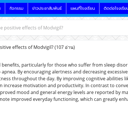
น
กิจกรรม
ข่าวประชาสัมพันธ์
แผนที่โรงเรียน
ติดต่อโรงเรีย
e positive effects of Modvigil?
tive effects of Modvigil?
(107 อ่าน)
 benefits, particularly for those who suffer from sleep diso
p apnea. By encouraging alertness and decreasing excessive
tness throughout the day. By improving cognitive abilities l
 increase motivation and productivity. In contrast to conven
 Improved mood and general energy levels are reported by man
e improved everyday functioning, which can greatly enhanc