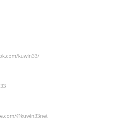
ook.com/kuwin33/
n33
be.com/@kuwin33net