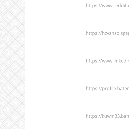
https://www.reddit
https://hzvshsoisg
https://www.linked
https://profile.hate
https://kuwin33.b