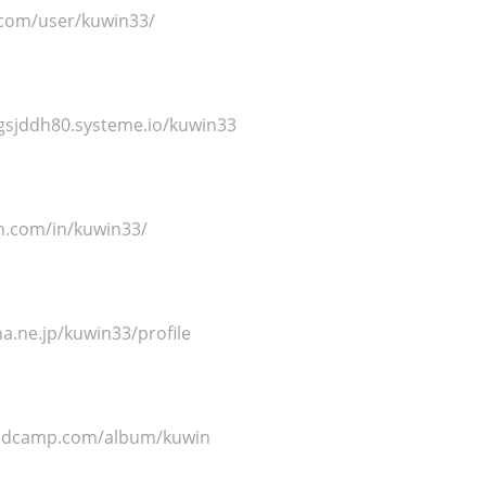
.com/user/kuwin33/
sgsjddh80.systeme.io/kuwin33
in.com/in/kuwin33/
na.ne.jp/kuwin33/profile
andcamp.com/album/kuwin