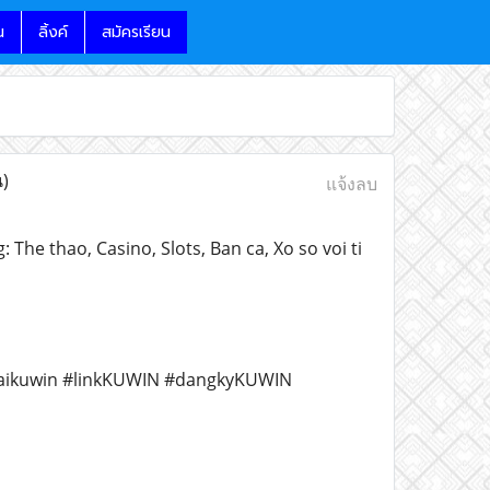
น
ลิ้งค์
สมัครเรียน
น)
แจ้งลบ
The thao, Casino, Slots, Ban ca, Xo so voi ti
aikuwin #linkKUWIN #dangkyKUWIN