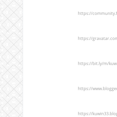
https://community.f
https://gravatar.c
https://bit.ly/m/ku
https://www.blogge
https://kuwin33.bl