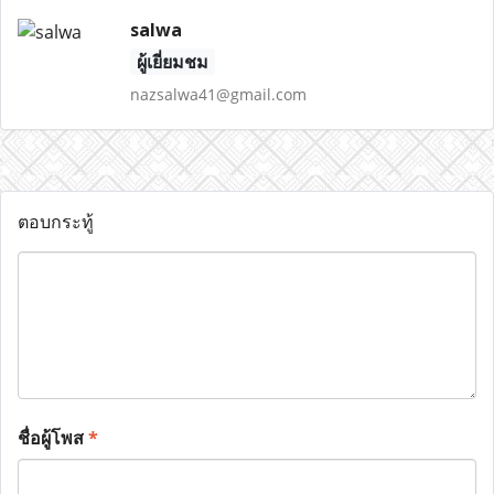
salwa
ผู้เยี่ยมชม
nazsalwa41@gmail.com
ตอบกระทู้
ชื่อผู้โพส
*