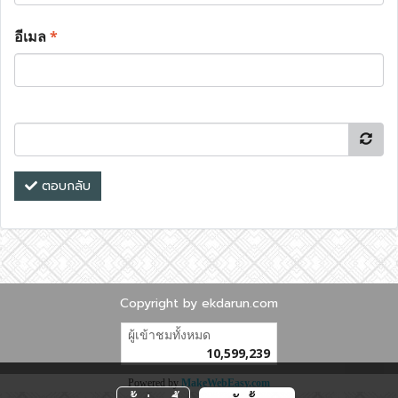
อีเมล
*
ตอบกลับ
Copyright by ekdarun.com
ผู้เข้าชมทั้งหมด
10,599,239
Powered by
MakeWebEasy.com