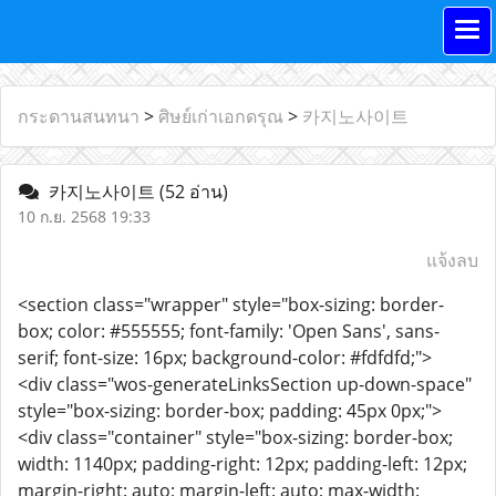
กระดานสนทนา
>
ศิษย์เก่าเอกดรุณ
>
카지노사이트
카지노사이트
(52 อ่าน)
10 ก.ย. 2568 19:33
แจ้งลบ
<section class="wrapper" style="box-sizing: border-
box; color: #555555; font-family: 'Open Sans', sans-
serif; font-size: 16px; background-color: #fdfdfd;">
<div class="wos-generateLinksSection up-down-space"
style="box-sizing: border-box; padding: 45px 0px;">
<div class="container" style="box-sizing: border-box;
width: 1140px; padding-right: 12px; padding-left: 12px;
margin-right: auto; margin-left: auto; max-width: