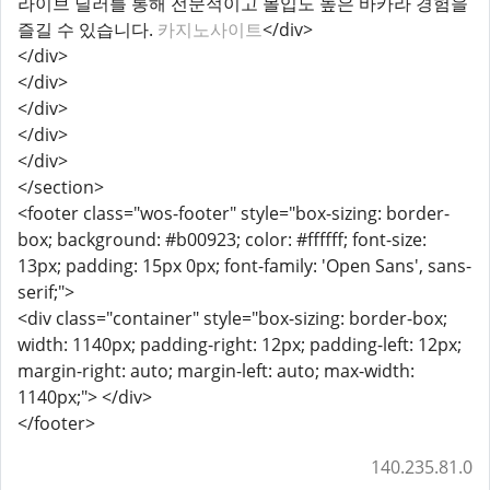
라이브 딜러를 통해 전문적이고 몰입도 높은 바카라 경험을
즐길 수 있습니다.
카지노사이트
</div>
</div>
</div>
</div>
</div>
</div>
</section>
<footer class="wos-footer" style="box-sizing: border-
box; background: #b00923; color: #ffffff; font-size:
13px; padding: 15px 0px; font-family: 'Open Sans', sans-
serif;">
<div class="container" style="box-sizing: border-box;
width: 1140px; padding-right: 12px; padding-left: 12px;
margin-right: auto; margin-left: auto; max-width:
1140px;"> </div>
</footer>
140.235.81.0