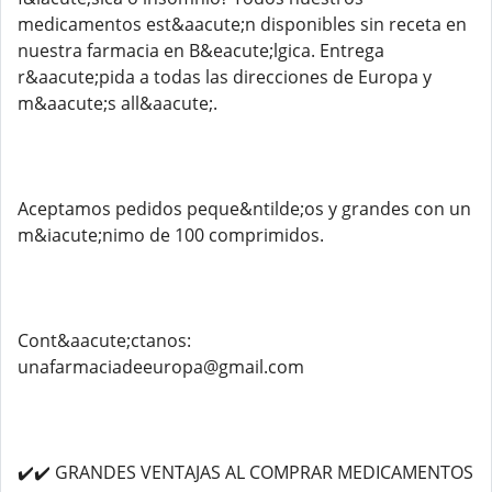
medicamentos est&aacute;n disponibles sin receta en
nuestra farmacia en B&eacute;lgica. Entrega
r&aacute;pida a todas las direcciones de Europa y
m&aacute;s all&aacute;.
Aceptamos pedidos peque&ntilde;os y grandes con un
m&iacute;nimo de 100 comprimidos.
Cont&aacute;ctanos:
unafarmaciadeeuropa@gmail.com
✔️✔️ GRANDES VENTAJAS AL COMPRAR MEDICAMENTOS