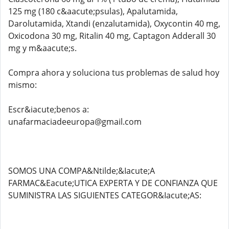
125 mg (180 c&aacute;psulas), Apalutamida,
Darolutamida, Xtandi (enzalutamida), Oxycontin 40 mg,
Oxicodona 30 mg, Ritalin 40 mg, Captagon Adderall 30
mg y m&aacute;s.
Compra ahora y soluciona tus problemas de salud hoy
mismo:
Escr&iacute;benos a:
unafarmaciadeeuropa@gmail.com
SOMOS UNA COMPA&Ntilde;&Iacute;A
FARMAC&Eacute;UTICA EXPERTA Y DE CONFIANZA QUE
SUMINISTRA LAS SIGUIENTES CATEGOR&Iacute;AS: