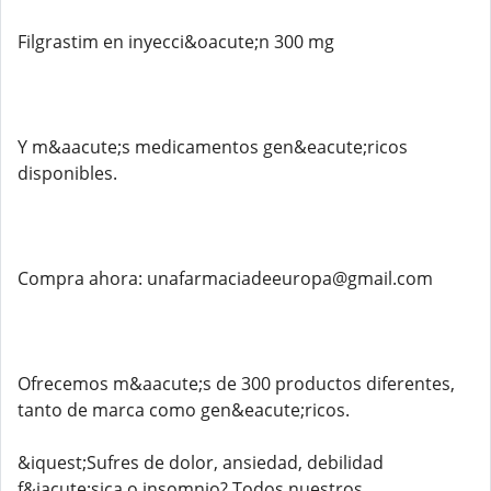
Filgrastim en inyecci&oacute;n 300 mg
Y m&aacute;s medicamentos gen&eacute;ricos
disponibles.
Compra ahora: unafarmaciadeeuropa@gmail.com
Ofrecemos m&aacute;s de 300 productos diferentes,
tanto de marca como gen&eacute;ricos.
&iquest;Sufres de dolor, ansiedad, debilidad
f&iacute;sica o insomnio? Todos nuestros