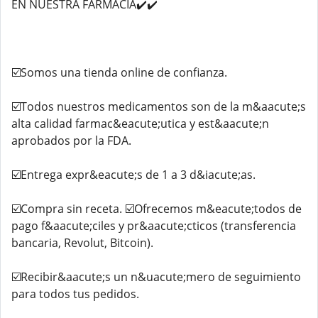
EN NUESTRA FARMACIA✔️✔️
☑️Somos una tienda online de confianza.
☑️Todos nuestros medicamentos son de la m&aacute;s
alta calidad farmac&eacute;utica y est&aacute;n
aprobados por la FDA.
☑️Entrega expr&eacute;s de 1 a 3 d&iacute;as.
☑️Compra sin receta. ☑️Ofrecemos m&eacute;todos de
pago f&aacute;ciles y pr&aacute;cticos (transferencia
bancaria, Revolut, Bitcoin).
☑️Recibir&aacute;s un n&uacute;mero de seguimiento
para todos tus pedidos.