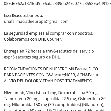
059d6962a1873dd9c96afac839da249c077fc85529b4d912
Escr&iacute;banos a:
unafarmaciadeeuropa@gmail.com
La seguridad empieza al comprar con nosotros.
Colaboramos con DHL Courier.
Entrega en 72 horas a trav&eacute;s del servicio
expr&eacute;s seguro de DHL.
RECOMENDACIONES DE NUESTRO M&Eacute;DICO
PARA PACIENTES CON C&Aacute;NCER, ACN&Eacute;,
ALIVIO DEL DOLOR Y TDAH POST-TRATAMIENTO
Nivolumab, Vincristina 1 mg, Doxorrubicina 50 mg,
Tamoxifeno 20 mg, Leuprolida 22,5 mg, Osimertinib 80
mg, Nilutamida 150 mg (30 comprimidos) (Nilandron),
Clascoterona 60 mg al 1% (1 tubo de crema), Flutamida