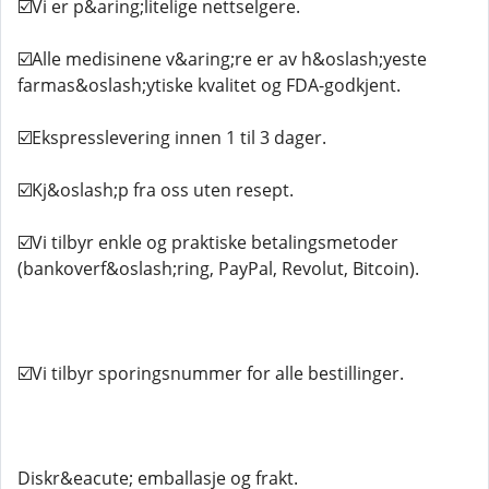
☑️Vi er p&aring;litelige nettselgere.
☑️Alle medisinene v&aring;re er av h&oslash;yeste
farmas&oslash;ytiske kvalitet og FDA-godkjent.
☑️Ekspresslevering innen 1 til 3 dager.
☑️Kj&oslash;p fra oss uten resept.
☑️Vi tilbyr enkle og praktiske betalingsmetoder
(bankoverf&oslash;ring, PayPal, Revolut, Bitcoin).
☑️Vi tilbyr sporingsnummer for alle bestillinger.
Diskr&eacute; emballasje og frakt.