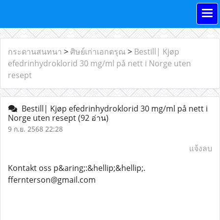
กระดานสนทนา
>
ศิษย์เก่าเอกดรุณ
>
Bestill| Kjøp
efedrinhydroklorid 30 mg/ml på nett i Norge uten
resept
Bestill| Kjøp efedrinhydroklorid 30 mg/ml på nett i
Norge uten resept
(92 อ่าน)
9 ก.ย. 2568 22:28
แจ้งลบ
Kontakt oss p&aring;:&hellip;&hellip;.
ffernterson@gmail.com