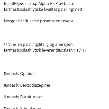
Bestill/kj&oslash;p Alpha-PHP av beste
farmas&oslash;ytiske kvalitet p&aring; nett i
Norge til reduserte priser uten resept.
⚕️⚕️Vi er en p&aring;litelig og anerkjent
farmas&oslash;ytisk leverand&oslash;r av: ⚕️⚕️
&ndash; Opioider
&ndash; Benzodiazepiner
&ndash; Barbiturater
&ndash; Stimulanter