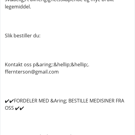
legemiddel.
Slik bestiller du:
Kontakt oss p&aring;:&hellip;&hellip;.
ffernterson@gmail.com
✔️✔️FORDELER MED &Aring; BESTILLE MEDISINER FRA
OSS ✔️✔️