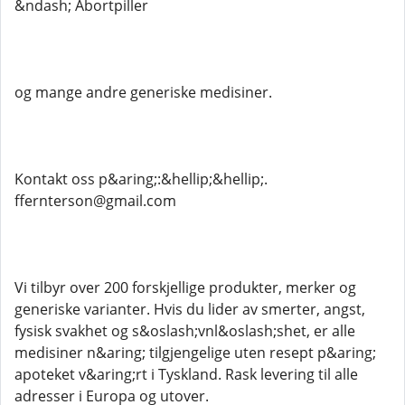
&ndash; Abortpiller
og mange andre generiske medisiner.
Kontakt oss p&aring;:&hellip;&hellip;.
ffernterson@gmail.com
Vi tilbyr over 200 forskjellige produkter, merker og
generiske varianter. Hvis du lider av smerter, angst,
fysisk svakhet og s&oslash;vnl&oslash;shet, er alle
medisiner n&aring; tilgjengelige uten resept p&aring;
apoteket v&aring;rt i Tyskland. Rask levering til alle
adresser i Europa og utover.