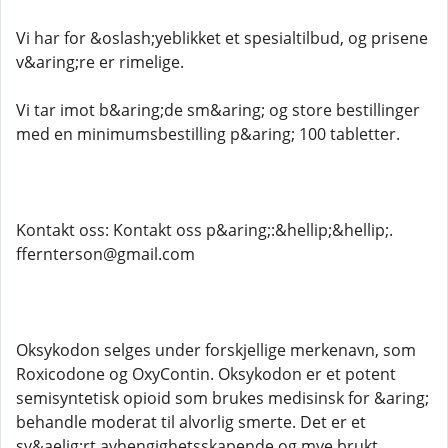
Vi har for &oslash;yeblikket et spesialtilbud, og prisene
v&aring;re er rimelige.
Vi tar imot b&aring;de sm&aring; og store bestillinger
med en minimumsbestilling p&aring; 100 tabletter.
Kontakt oss: Kontakt oss p&aring;:&hellip;&hellip;.
ffernterson@gmail.com
Oksykodon selges under forskjellige merkenavn, som
Roxicodone og OxyContin. Oksykodon er et potent
semisyntetisk opioid som brukes medisinsk for &aring;
behandle moderat til alvorlig smerte. Det er et
sv&aelig;rt avhengighetsskapende og mye brukt