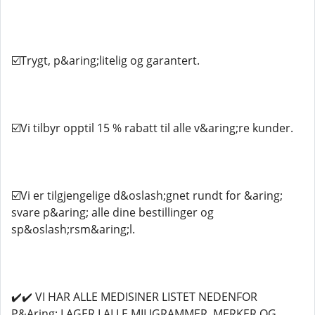
☑️Trygt, p&aring;litelig og garantert.
☑️Vi tilbyr opptil 15 % rabatt til alle v&aring;re kunder.
☑️Vi er tilgjengelige d&oslash;gnet rundt for &aring;
svare p&aring; alle dine bestillinger og
sp&oslash;rsm&aring;l.
✔️✔️ VI HAR ALLE MEDISINER LISTET NEDENFOR
P&Aring; LAGER I ALLE MILIGRAMMER, MERKER OG