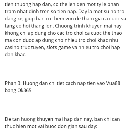
tien thuong hap dan, co the len den mot ty le phan
tram nhat dinh tren so tien nap. Day la mot su ho tro
dang ke, giup ban co them von de tham gia ca cuoc va
tang co hoi thang lon. Chuong trinh khuyen mai nay
khong chi ap dung cho cac tro choi ca cuoc the thao
ma con duoc ap dung cho nhieu tro choi khac nhu
casino truc tuyen, slots game va nhieu tro choi hap
dan khac.
Phan 3: Huong dan chi tiet cach nap tien vao Vua88
bang Ok365
De tan huong khuyen mai hap dan nay, ban chi can
thuc hien mot vai buoc don gian sau day: