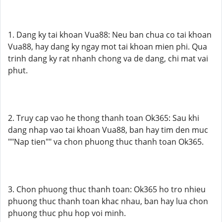
1. Dang ky tai khoan Vua88: Neu ban chua co tai khoan
Vua88, hay dang ky ngay mot tai khoan mien phi. Qua
trinh dang ky rat nhanh chong va de dang, chi mat vai
phut.
2. Truy cap vao he thong thanh toan Ok365: Sau khi
dang nhap vao tai khoan Vua88, ban hay tim den muc
""Nap tien"" va chon phuong thuc thanh toan Ok365.
3. Chon phuong thuc thanh toan: Ok365 ho tro nhieu
phuong thuc thanh toan khac nhau, ban hay lua chon
phuong thuc phu hop voi minh.