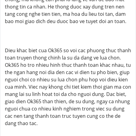
thong tin ca nhan. He thong duoc xay dung tren nen
tang cong nghe tien tien, ma hoa du lieu toi tan, dam
bao moi giao dich deu duoc bao ve tuyet doi an toan.
Dieu khac biet cua Ok365 so voi cac phuong thuc thanh
toan truyen thong chinh la su da dang ve lua chon.
Ok365 ho tro nhieu hinh thuc thanh toan khac nhau, tu
the ngan hang noi dia den cac vi dien tu pho bien, giup
nguoi choi co nhieu su lua chon phu hop voi dieu kien
cua minh. Viec nay khong chi tiet kiem thoi gian ma con
mang lai su linh hoat toi da cho nguoi dung. Dac biet,
giao dien Ok365 than thien, de su dung, ngay ca nhung
nguoi chua co nhieu kinh nghiem trong viec su dung
cac nen tang thanh toan truc tuyen cung co the de
dang thao tac.