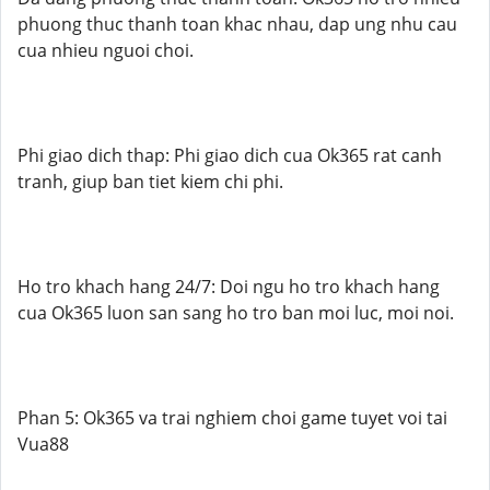
phuong thuc thanh toan khac nhau, dap ung nhu cau
cua nhieu nguoi choi.
Phi giao dich thap: Phi giao dich cua Ok365 rat canh
tranh, giup ban tiet kiem chi phi.
Ho tro khach hang 24/7: Doi ngu ho tro khach hang
cua Ok365 luon san sang ho tro ban moi luc, moi noi.
Phan 5: Ok365 va trai nghiem choi game tuyet voi tai
Vua88