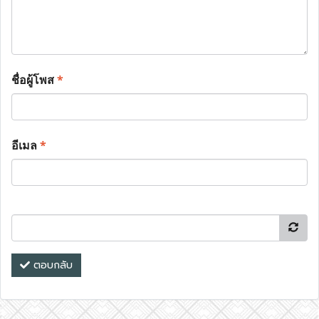
ชื่อผู้โพส
*
อีเมล
*
ตอบกลับ