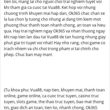
tien loi, mang lai cho nguoi choi trai nghiem tuyet voi
khi tham gia ca cuoc tai Vua88. Ket hop voi nhung
chuong trinh khuyen mai hap dan, Ok365 chac chan se
la lua chon ly tuong cho nhung ai dang tim kiem mot
phuong thuc thanh toan nhanh chong, an toan va hieu
qua. Hay trai nghiem ngay Ok365 va nhan thuong ngay
khi nap tien lan dau tai Vua88 de tan huong nhung giay
phut giai tri tuyet voi nhat! Hay nho rang, choi game co
trach nhiem va chi choi trong pham vi tai chinh cho
phep. Chuc ban may man!
(Tu khoa phu: Vua88, nap tien, khuyen mai, thanh toan
online, game online, ca cuoc truc tuyen, casino truc
tuyen, slots game, the thao truc tuyen, bao mat thong
tin, giao dich an toan, tien loi, nhanh chong, Ok365