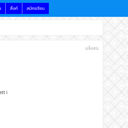
น
ลิ้งค์
สมัครเรียน
แจ้งลบ
tt i