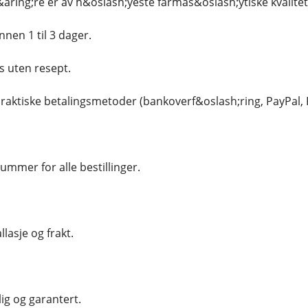
&aring;re er av h&oslash;yeste farmas&oslash;ytiske kvalite
nnen 1 til 3 dager.
s uten resept.
 praktiske betalingsmetoder (bankoverf&oslash;ring, PayPal, R
nummer for alle bestillinger.
lasje og frakt.
lig og garantert.