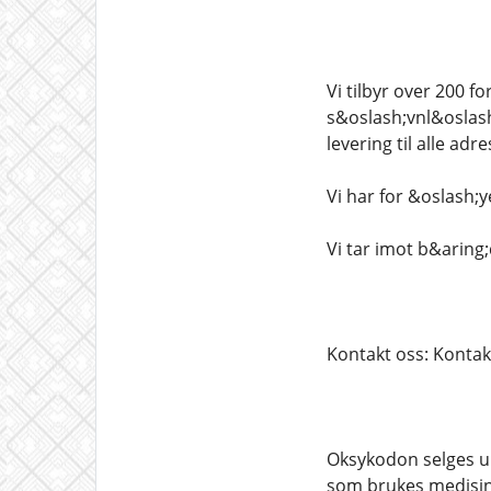
Vi tilbyr over 200 f
s&oslash;vnl&oslash;
levering til alle adr
Vi har for &oslash;y
Vi tar imot b&aring
Kontakt oss: Kontak
Oksykodon selges u
som brukes medisins