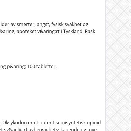
lider av smerter, angst, fysisk svakhet og
&aring; apoteket v&aring;rt i Tyskland. Rask
ng p&aring; 100 tabletter.
 Oksykodon er et potent semisyntetisk opioid
 et sv&aelig;rt avhengighetsskapende og mye