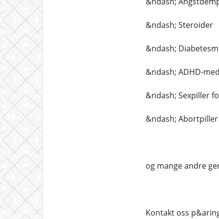
&ndash; Angstdemp
&ndash; Steroider
&ndash; Diabetesm
&ndash; ADHD-medi
&ndash; Sexpiller f
&ndash; Abortpiller
og mange andre gen
Kontakt oss p&aring