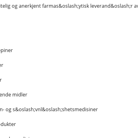
litelig og anerkjent farmas&oslash;ytisk leverand&oslash;r av:
piner
er
r
lende midler
n- og s&oslash;vnl&oslash;shetsmedisiner
odukter