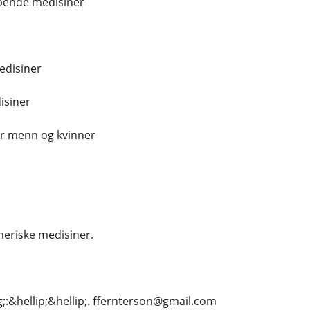
ende medisiner
edisiner
siner
or menn og kvinner
eriske medisiner.
;:&hellip;&hellip;. ffernterson@gmail.com