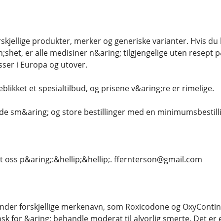
orskjellige produkter, merker og generiske varianter. Hvis du 
shet, er alle medisiner n&aring; tilgjengelige uten resept p
esser i Europa og utover.
eblikket et spesialtilbud, og prisene v&aring;re er rimelige.
;de sm&aring; og store bestillinger med en minimumsbestilli
t oss p&aring;:&hellip;&hellip;. ffernterson@gmail.com
nder forskjellige merkenavn, som Roxicodone og OxyContin.
k for &aring; behandle moderat til alvorlig smerte. Det er