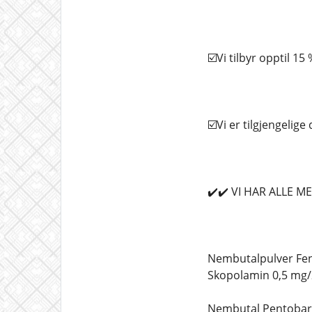
☑️Vi tilbyr opptil 15
☑️Vi er tilgjengelig
✔️✔️ VI HAR ALLE 
Nembutalpulver Fen
Skopolamin 0,5 mg/
Nembutal Pentobarb