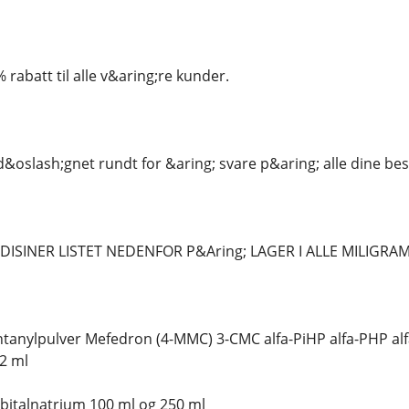
 % rabatt til alle v&aring;re kunder.
e d&oslash;gnet rundt for &aring; svare p&aring; alle dine be
MEDISINER LISTET NEDENFOR P&Aring; LAGER I ALLE MILIGR
tanylpulver Mefedron (4-MMC) 3-CMC alfa-PiHP alfa-PHP a
2 ml
italnatrium 100 ml og 250 ml