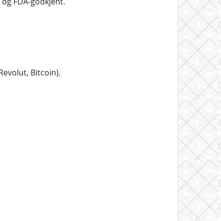
t og FDA-godkjent.
evolut, Bitcoin).