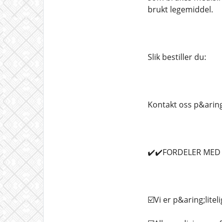
brukt legemiddel.
Slik bestiller du:
Kontakt oss p&aring
✔️✔️FORDELER MED &
☑️Vi er p&aring;litel