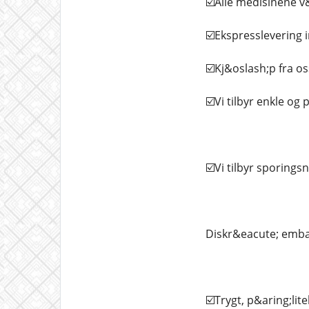
☑️Alle medisinene v
☑️Ekspresslevering i
☑️Kj&oslash;p fra os
☑️Vi tilbyr enkle og
☑️Vi tilbyr sporings
Diskr&eacute; embal
☑️Trygt, p&aring;lite