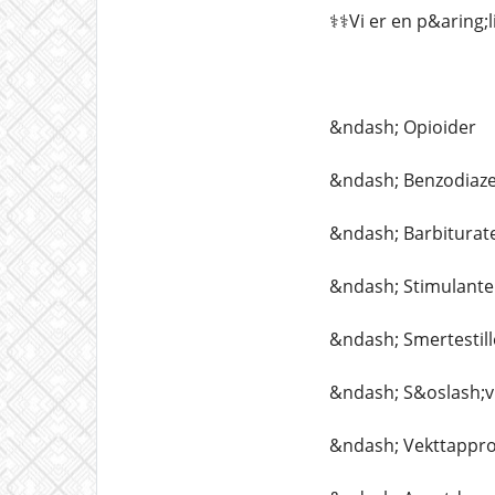
⚕️⚕️Vi er en p&aring;
&ndash; Opioider
&ndash; Benzodiaze
&ndash; Barbiturat
&ndash; Stimulante
&ndash; Smertestil
&ndash; S&oslash;v
&ndash; Vekttappr