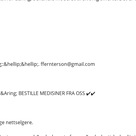
;:&hellip;&hellip;. ffernterson@gmail.com
Aring; BESTILLE MEDISINER FRA OSS ✔️✔️
ige nettselgere.