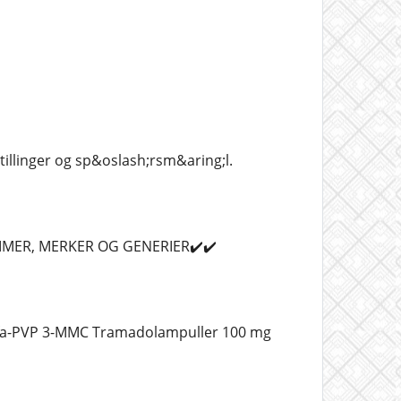
stillinger og sp&oslash;rsm&aring;l.
AMMER, MERKER OG GENERIER✔️✔️
lfa-PVP 3-MMC Tramadolampuller 100 mg