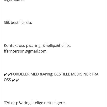
Slik bestiller du:
Kontakt oss p&aring;:&hellip;&hellip;.
ffernterson@gmail.com
✔️✔️FORDELER MED &Aring; BESTILLE MEDISINER FRA
OSS ✔️✔️
☑️Vi er p&aring;litelige nettselgere.