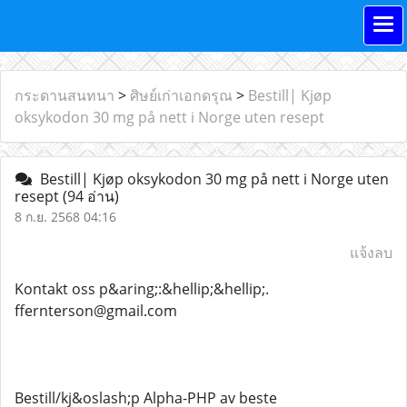
กระดานสนทนา
>
ศิษย์เก่าเอกดรุณ
>
Bestill| Kjøp
oksykodon 30 mg på nett i Norge uten resept
Bestill| Kjøp oksykodon 30 mg på nett i Norge uten
resept
(94 อ่าน)
8 ก.ย. 2568 04:16
แจ้งลบ
Kontakt oss p&aring;:&hellip;&hellip;.
ffernterson@gmail.com
Bestill/kj&oslash;p Alpha-PHP av beste