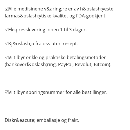
☑️Alle medisinene v&aring;re er av h&oslash;yeste
farmas&oslash;ytiske kvalitet og FDA-godkjent.
☑️Ekspresslevering innen 1 til 3 dager.
☑️Kj&oslash;p fra oss uten resept.
☑️Vi tilbyr enkle og praktiske betalingsmetoder
(bankoverf&oslash;ring, PayPal, Revolut, Bitcoin).
☑️Vi tilbyr sporingsnummer for alle bestillinger.
Diskr&eacute; emballasje og frakt.