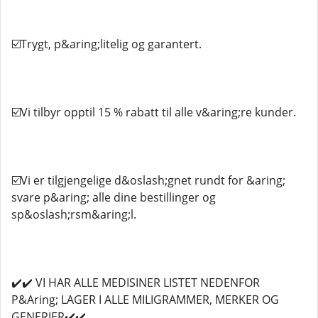
☑️Trygt, p&aring;litelig og garantert.
☑️Vi tilbyr opptil 15 % rabatt til alle v&aring;re kunder.
☑️Vi er tilgjengelige d&oslash;gnet rundt for &aring;
svare p&aring; alle dine bestillinger og
sp&oslash;rsm&aring;l.
✔️✔️ VI HAR ALLE MEDISINER LISTET NEDENFOR
P&Aring; LAGER I ALLE MILIGRAMMER, MERKER OG
GENERIER✔️✔️