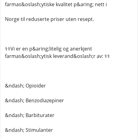
farmas&oslash;ytiske kvalitet p&aring; nett i
Norge til reduserte priser uten resept.
⚕️⚕️Vi er en p&aring;litelig og anerkjent
farmas&oslash;ytisk leverand&oslash;r av: ⚕️⚕️
&ndash; Opioider
&ndash; Benzodiazepiner
&ndash; Barbiturater
&ndash; Stimulanter