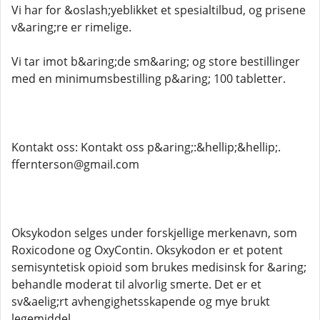
Vi har for &oslash;yeblikket et spesialtilbud, og prisene
v&aring;re er rimelige.
Vi tar imot b&aring;de sm&aring; og store bestillinger
med en minimumsbestilling p&aring; 100 tabletter.
Kontakt oss: Kontakt oss p&aring;:&hellip;&hellip;.
ffernterson@gmail.com
Oksykodon selges under forskjellige merkenavn, som
Roxicodone og OxyContin. Oksykodon er et potent
semisyntetisk opioid som brukes medisinsk for &aring;
behandle moderat til alvorlig smerte. Det er et
sv&aelig;rt avhengighetsskapende og mye brukt
legemiddel.