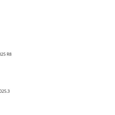
025 R8
025.3