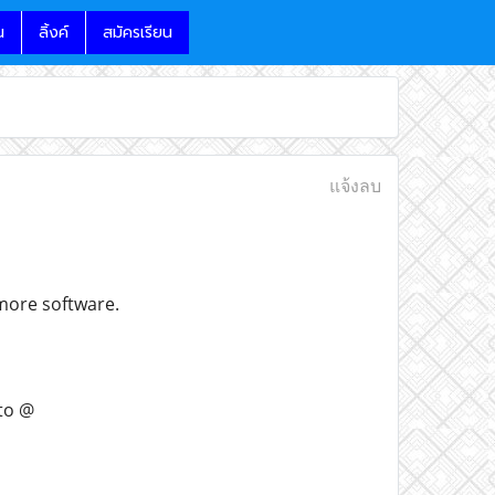
น
ลิ้งค์
สมัครเรียน
แจ้งลบ
 more software.
nto @