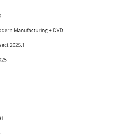
0
odern Manufacturing + DVD
sect 2025.1
025
31
5