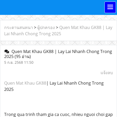
กระดานสนทนา
>
ผู้ปกครอง
>
Quen Mat Khau GK88 | Lay
Lai Nhanh Chong Trong 2025
Quen Mat Khau GK88 | Lay Lai Nhanh Chong Trong
2025
(95 อ่าน)
5 ก.ย. 2568 11:50
แจ้งลบ
Quen Mat Khau GK88
| Lay Lai Nhanh Chong Trong
2025
Trong qua trinh tham gia ca cuoc, nhieu nguoi choi gap