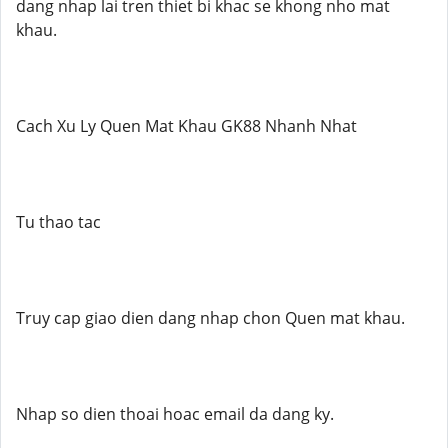
dang nhap lai tren thiet bi khac se khong nho mat
khau.
Cach Xu Ly Quen Mat Khau GK88 Nhanh Nhat
Tu thao tac
Truy cap giao dien dang nhap chon Quen mat khau.
Nhap so dien thoai hoac email da dang ky.