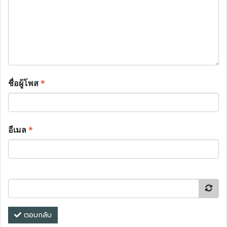
ชื่อผู้โพส
*
อีเมล
*
ตอบกลับ