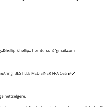
;:&hellip;&hellip;. ffernterson@gmail.com
Aring; BESTILLE MEDISINER FRA OSS ✔️✔️
ige nettselgere.