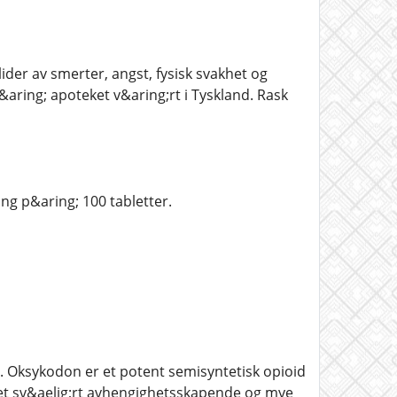
lider av smerter, angst, fysisk svakhet og
&aring; apoteket v&aring;rt i Tyskland. Rask
ng p&aring; 100 tabletter.
 Oksykodon er et potent semisyntetisk opioid
 et sv&aelig;rt avhengighetsskapende og mye