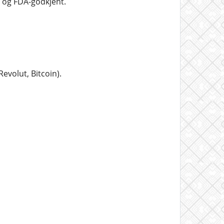
t og FDA-godkjent.
evolut, Bitcoin).