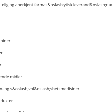
litelig og anerkjent farmas&oslash;ytisk leverand&oslash;r av:
piner
er
r
lende midler
n- og s&oslash;vnl&oslash;shetsmedisiner
odukter