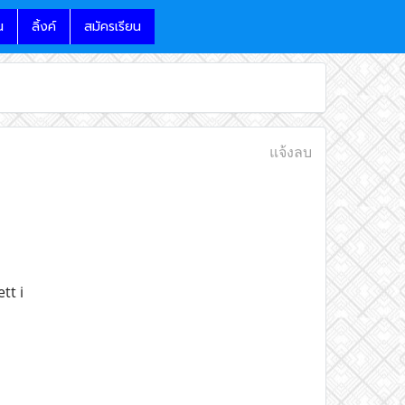
น
ลิ้งค์
สมัครเรียน
แจ้งลบ
tt i