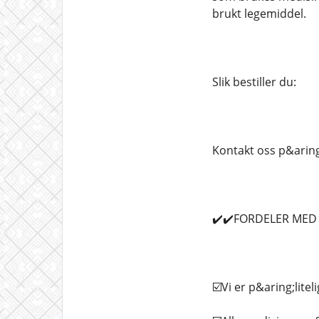
brukt legemiddel.
Slik bestiller du:
Kontakt oss p&aring
✔️✔️FORDELER MED &
☑️Vi er p&aring;litel