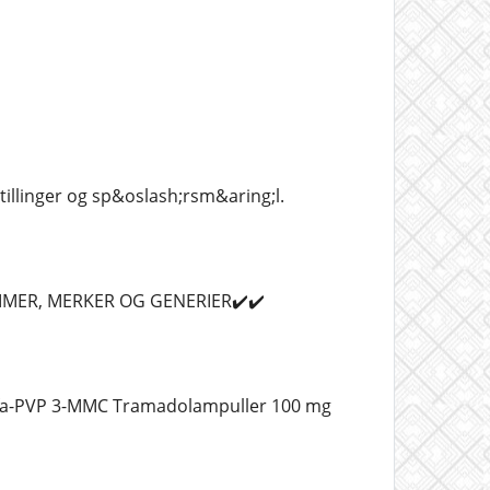
stillinger og sp&oslash;rsm&aring;l.
AMMER, MERKER OG GENERIER✔️✔️
lfa-PVP 3-MMC Tramadolampuller 100 mg