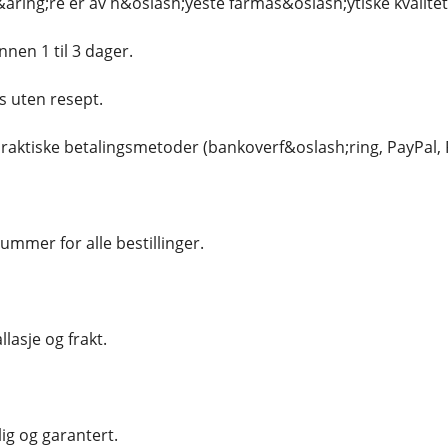
&aring;re er av h&oslash;yeste farmas&oslash;ytiske kvalite
nnen 1 til 3 dager.
s uten resept.
 praktiske betalingsmetoder (bankoverf&oslash;ring, PayPal, R
nummer for alle bestillinger.
lasje og frakt.
lig og garantert.