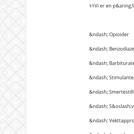
⚕️⚕️Vi er en p&aring;
&ndash; Opioider
&ndash; Benzodiaze
&ndash; Barbiturat
&ndash; Stimulante
&ndash; Smertestil
&ndash; S&oslash;v
&ndash; Vekttappr