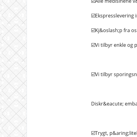
☑️Alle medisinene v
☑️Ekspresslevering i
☑️Kj&oslash;p fra os
☑️Vi tilbyr enkle og
☑️Vi tilbyr sporings
Diskr&eacute; embal
☑️Trygt, p&aring;lite