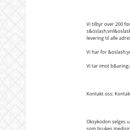
Vi tilbyr over 200 f
s&oslash;vnl&oslash;
levering til alle adr
Vi har for &oslash;y
Vi tar imot b&aring
Kontakt oss: Kontak
Oksykodon selges u
som brukes medisins