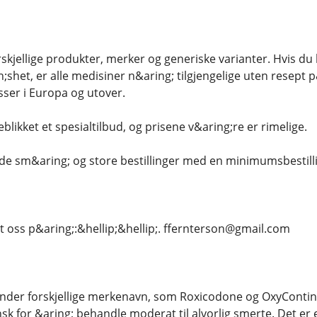
orskjellige produkter, merker og generiske varianter. Hvis du 
shet, er alle medisiner n&aring; tilgjengelige uten resept p
esser i Europa og utover.
eblikket et spesialtilbud, og prisene v&aring;re er rimelige.
;de sm&aring; og store bestillinger med en minimumsbestilli
t oss p&aring;:&hellip;&hellip;. ffernterson@gmail.com
nder forskjellige merkenavn, som Roxicodone og OxyContin.
k for &aring; behandle moderat til alvorlig smerte. Det er