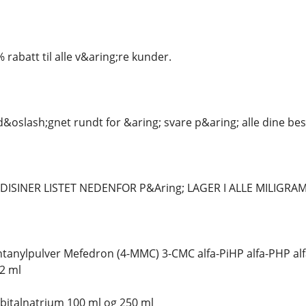
 % rabatt til alle v&aring;re kunder.
e d&oslash;gnet rundt for &aring; svare p&aring; alle dine be
MEDISINER LISTET NEDENFOR P&Aring; LAGER I ALLE MILIGR
tanylpulver Mefedron (4-MMC) 3-CMC alfa-PiHP alfa-PHP a
2 ml
italnatrium 100 ml og 250 ml