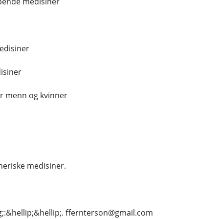
ende medisiner
edisiner
siner
or menn og kvinner
eriske medisiner.
;:&hellip;&hellip;. ffernterson@gmail.com