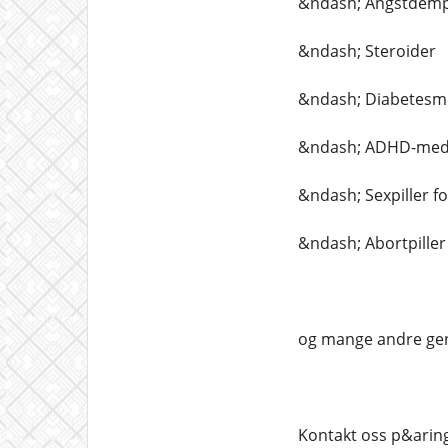
&ndash; Angstdemp
&ndash; Steroider
&ndash; Diabetesm
&ndash; ADHD-medi
&ndash; Sexpiller f
&ndash; Abortpiller
og mange andre gen
Kontakt oss p&aring