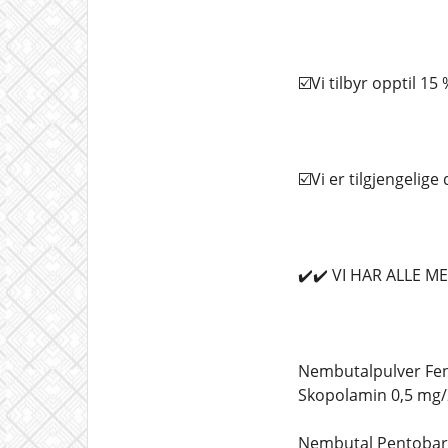
☑️Vi tilbyr opptil 15
☑️Vi er tilgjengelig
✔️✔️ VI HAR ALLE 
Nembutalpulver Fen
Skopolamin 0,5 mg/
Nembutal Pentobarb