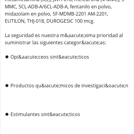
MMC, 5CL-ADB-A/6CL-ADB-A, fentanilo en polvo,
midazolam en polvo, 5F-MDMB-2201 AM-2201,
EUTILON, THJ-018, DUROGESIC 100 mcg.
La seguridad es nuestra m&aacute;xima prioridad al
suministrar las siguientes categor&iacute;as:
⏺️ Opi&aacute;ceos sint&eacute;ticos
⏺️ Productos qu&iacute;micos de investigaci&oacute;n
⏺️ Estimulantes sint&eacute;ticos