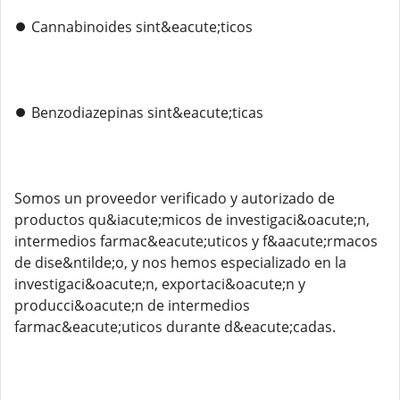
⏺️ Cannabinoides sint&eacute;ticos
⏺️ Benzodiazepinas sint&eacute;ticas
Somos un proveedor verificado y autorizado de
productos qu&iacute;micos de investigaci&oacute;n,
intermedios farmac&eacute;uticos y f&aacute;rmacos
de dise&ntilde;o, y nos hemos especializado en la
investigaci&oacute;n, exportaci&oacute;n y
producci&oacute;n de intermedios
farmac&eacute;uticos durante d&eacute;cadas.