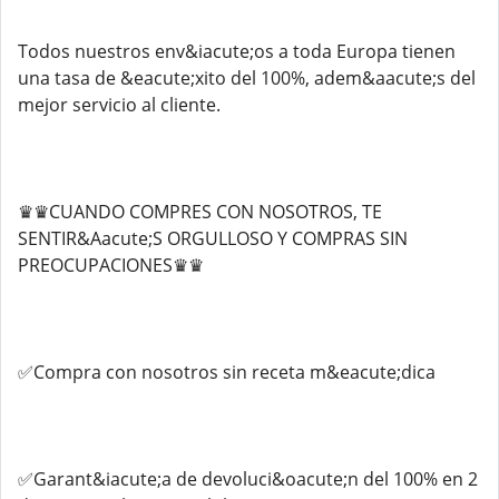
Todos nuestros env&iacute;os a toda Europa tienen
una tasa de &eacute;xito del 100%, adem&aacute;s del
mejor servicio al cliente.
♛♛CUANDO COMPRES CON NOSOTROS, TE
SENTIR&Aacute;S ORGULLOSO Y COMPRAS SIN
PREOCUPACIONES♛♛
✅Compra con nosotros sin receta m&eacute;dica
✅Garant&iacute;a de devoluci&oacute;n del 100% en 2