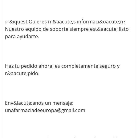
✅&iquest;Quieres m&aacute;s informaci&oacute;n?
Nuestro equipo de soporte siempre est&aacute; listo
para ayudarte.
Haz tu pedido ahora; es completamente seguro y
r&aacute;pido.
Env&iacute;anos un mensaje:
unafarmaciadeeuropa@gmail.com