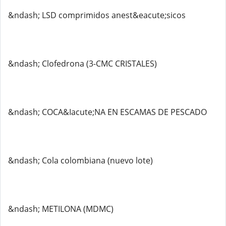
&ndash; LSD comprimidos anest&eacute;sicos
&ndash; Clofedrona (3-CMC CRISTALES)
&ndash; COCA&Iacute;NA EN ESCAMAS DE PESCADO
&ndash; Cola colombiana (nuevo lote)
&ndash; METILONA (MDMC)