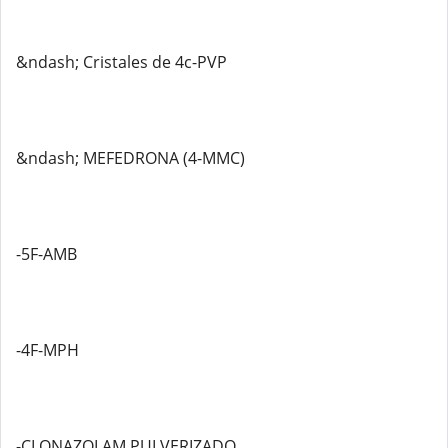
&ndash; Cristales de 4c-PVP
&ndash; MEFEDRONA (4-MMC)
-5F-AMB
-4F-MPH
-CLONAZOLAM PULVERIZADO