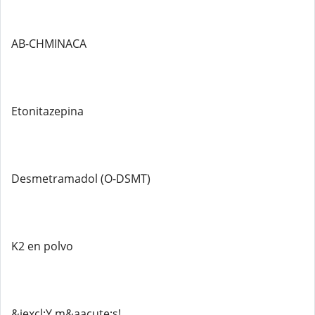
AB-CHMINACA
Etonitazepina
Desmetramadol (O-DSMT)
K2 en polvo
&iexcl;Y m&aacute;s!