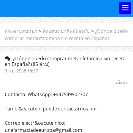
กระดานสนทนา
>
ห้องสนทนาศิษย์ปัจจุบัน
>
¿Dónde puedo
comprar metanfetamina sin receta en España?
¿Dónde puedo comprar metanfetamina sin receta
en España?
(85 อ่าน)
3 ก.ย. 2568 18:37
แจ้งลบ
Contacto: WhatsApp: +447549902707
Tambi&eacute;n puede contactarnos por
Correo electr&oacute;nico:
unafarmaciadeeuropa@gmail.com