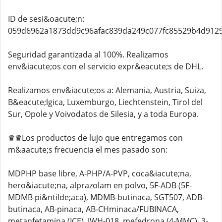
ID de sesi&oacute;n:
059d6962a1873dd9c96afac839da249c077fc85529b4d912
Seguridad garantizada al 100%. Realizamos
env&iacute;os con el servicio expr&eacute;s de DHL.
Realizamos env&iacute;os a: Alemania, Austria, Suiza,
B&eacute;lgica, Luxemburgo, Liechtenstein, Tirol del
Sur, Opole y Voivodatos de Silesia, y a toda Europa.
♛♛Los productos de lujo que entregamos con
m&aacute;s frecuencia el mes pasado son:
MDPHP base libre, A-PHP/A-PVP, coca&iacute;na,
hero&iacute;na, alprazolam en polvo, 5F-ADB (5F-
MDMB pi&ntilde;aca), MDMB-butinaca, SGT507, ADB-
butinaca, AB-pinaca, AB-CHminaca/FUBINACA,
metanfetamina (ICE), JWH-018, mefedrona (4-MMC), 3-