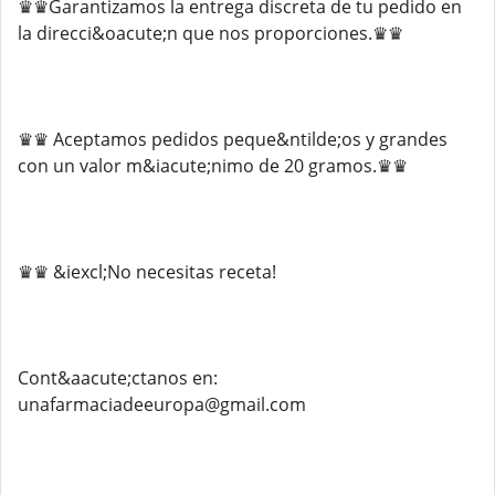
♛♛Garantizamos la entrega discreta de tu pedido en
la direcci&oacute;n que nos proporciones.♛♛
♛♛ Aceptamos pedidos peque&ntilde;os y grandes
con un valor m&iacute;nimo de 20 gramos.♛♛
♛♛ &iexcl;No necesitas receta!
Cont&aacute;ctanos en:
unafarmaciadeeuropa@gmail.com