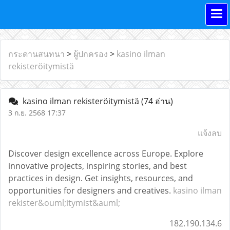
กระดานสนทนา
>
ผู้ปกครอง
>
kasino ilman
rekisteröitymistä
kasino ilman rekisteröitymistä
(74 อ่าน)
3 ก.ย. 2568 17:37
แจ้งลบ
Discover design excellence across Europe. Explore
innovative projects, inspiring stories, and best
practices in design. Get insights, resources, and
opportunities for designers and creatives.
kasino ilman
rekister&ouml;itymist&auml;
182.190.134.6