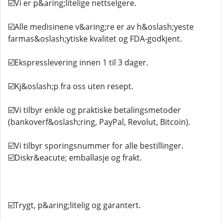
☑️Vi er p&aring;litelige nettselgere.
☑️Alle medisinene v&aring;re er av h&oslash;yeste
farmas&oslash;ytiske kvalitet og FDA-godkjent.
☑️Ekspresslevering innen 1 til 3 dager.
☑️Kj&oslash;p fra oss uten resept.
☑️Vi tilbyr enkle og praktiske betalingsmetoder
(bankoverf&oslash;ring, PayPal, Revolut, Bitcoin).
☑️Vi tilbyr sporingsnummer for alle bestillinger.
☑️Diskr&eacute; emballasje og frakt.
☑️Trygt, p&aring;litelig og garantert.