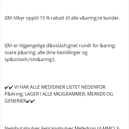
☑️Vi tilbyr opptil 15 % rabatt til alle v&aring;re kunder.
☑️Vi er tilgjengelige d&oslash;gnet rundt for &aring;
svare p&aring; alle dine bestillinger og
sp&oslash;rsm&aring;l.
✔️✔️ VI HAR ALLE MEDISINER LISTET NEDENFOR
P&Aring; LAGER I ALLE MILIGRAMMER, MERKER OG
GENERIER✔️✔️
Nembutalpulver Fentanylpulver Mefedron (4-MMC) 3-