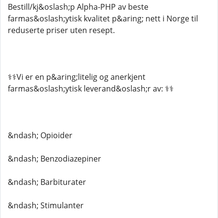
Bestill/kj&oslash;p Alpha-PHP av beste
farmas&oslash;ytisk kvalitet p&aring; nett i Norge til
reduserte priser uten resept.
⚕️⚕️Vi er en p&aring;litelig og anerkjent
farmas&oslash;ytisk leverand&oslash;r av: ⚕️⚕️
&ndash; Opioider
&ndash; Benzodiazepiner
&ndash; Barbiturater
&ndash; Stimulanter