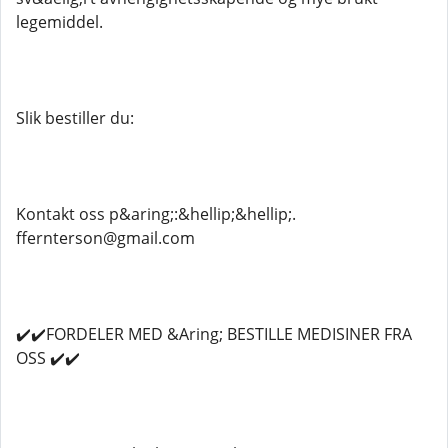
legemiddel.
Slik bestiller du:
Kontakt oss p&aring;:&hellip;&hellip;.
ffernterson@gmail.com
✔️✔️FORDELER MED &Aring; BESTILLE MEDISINER FRA
OSS ✔️✔️