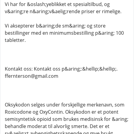
Vi har for &oslash;yeblikket et spesialtilbud, og
v&aring;re n&aring;v&aelig;rende priser er rimelige.
Vi aksepterer b&aring;de sm&aring; og store
bestillinger med en minimumsbestilling p&aring; 100
tabletter.
Kontakt oss: Kontakt oss p&aring;:&hellip;&hellip;.
ffernterson@gmail.com
Oksykodon selges under forskjellige merkenavn, som
Roxicodone og OxyContin. Oksykodon er et potent
semisyntetisk opioid som brukes medisinsk for &aring;
behandle moderat til alvorlig smerte. Det er et
sv&aelig;rt avhengighetsskapende og mye brukt