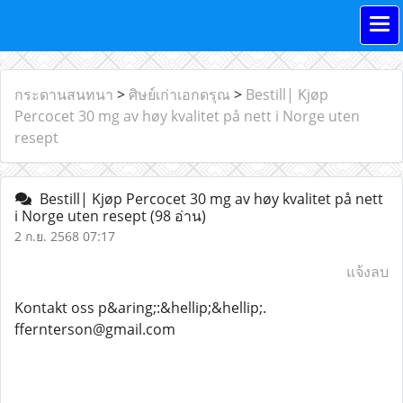
กระดานสนทนา
>
ศิษย์เก่าเอกดรุณ
>
Bestill| Kjøp
Percocet 30 mg av høy kvalitet på nett i Norge uten
resept
Bestill| Kjøp Percocet 30 mg av høy kvalitet på nett
i Norge uten resept
(98 อ่าน)
2 ก.ย. 2568 07:17
แจ้งลบ
Kontakt oss p&aring;:&hellip;&hellip;.
ffernterson@gmail.com