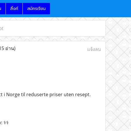
น
ลิ้งค์
สมัครเรียน
pt
15 อ่าน)
แจ้งลบ
 i Norge til reduserte priser uten resept.
 ⚕️⚕️