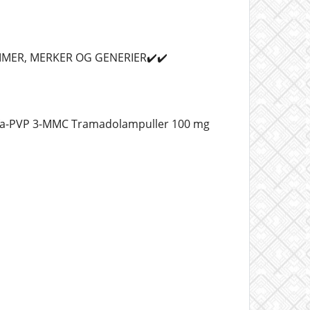
AMMER, MERKER OG GENERIER✔️✔️
lfa-PVP 3-MMC Tramadolampuller 100 mg