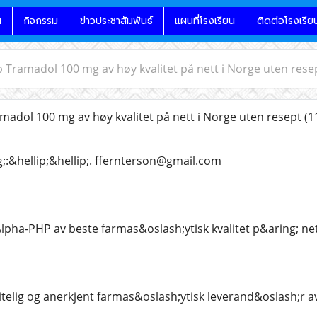
น
กิจกรรม
ข่าวประชาสัมพันธ์
แผนที่โรงเรียน
ติดต่อโรงเรีย
øp Tramadol 100 mg av høy kvalitet på nett i Norge uten rese
amadol 100 mg av høy kvalitet på nett i Norge uten resept
(1
;:&hellip;&hellip;. ffernterson@gmail.com
Alpha-PHP av beste farmas&oslash;ytisk kvalitet p&aring; nett
litelig og anerkjent farmas&oslash;ytisk leverand&oslash;r av: