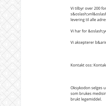
Vi tilbyr over 200 f
s&oslash;vnl&oslash;
levering til alle adr
Vi har for &oslash;y
Vi aksepterer b&ari
Kontakt oss: Kontak
Oksykodon selges u
som brukes medisins
brukt legemiddel.