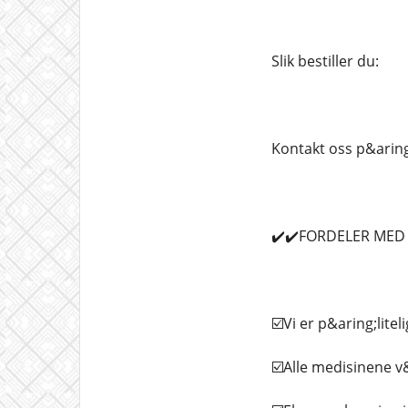
Slik bestiller du:
Kontakt oss p&aring
✔️✔️FORDELER MED &
☑️Vi er p&aring;litel
☑️Alle medisinene v