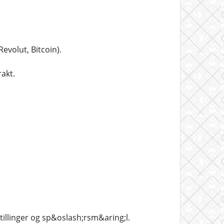
evolut, Bitcoin).
rakt.
stillinger og sp&oslash;rsm&aring;l.