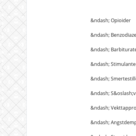
&ndash; Opioider
&ndash; Benzodiaze
&ndash; Barbiturat
&ndash; Stimulante
&ndash; Smertestil
&ndash; S&oslash;v
&ndash; Vekttappr
&ndash; Angstdemp