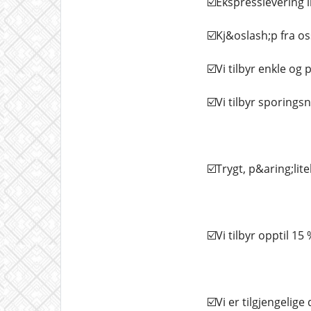
☑️Ekspresslevering i
☑️Kj&oslash;p fra os
☑️Vi tilbyr enkle og
☑️Vi tilbyr sporings
☑️Trygt, p&aring;lite
☑️Vi tilbyr opptil 15
☑️Vi er tilgjengelig