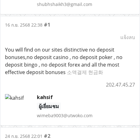
shubhshaikh3@gmail.com
#1
16 ก.ย. 2568 22:38
แจ้งลบ
You will find on our sites distinctive no deposit
bonuses,no deposit casino , no deposit poker , no
deposit bingo , no deposit forex and all the most
effective deposit bonuses
소액결제 현금화
202.47.45.27
kahsif
ผู้เยี่ยมชม
wimeba9003@utwoko.com
#2
24 ก.ย. 2568 22:01