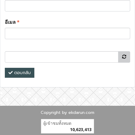
อีเมล
*
ตอบกลับ
Copyright by ekdarun.com
ผู้เข้าชมทั้งหมด
10,623,413