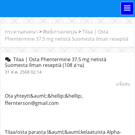
กระดานสนทนา
>
ศิษย์เก่าเอกดรุณ
>
Tilaa | Osta
Phentermine 37.5 mg netistä Suomesta ilman reseptiä
Tilaa | Osta Phentermine 37.5 mg netistä
Suomesta ilman reseptiä
(108 อ่าน)
31 ส.ค. 2568 02:14
แจ้งลบ
Ota yhteytt&auml;:&hellip;&hellip;.
ffernterson@gmail.com
Tilaa/osta parasta l&auml;&auml;kelaatuista Alpha-