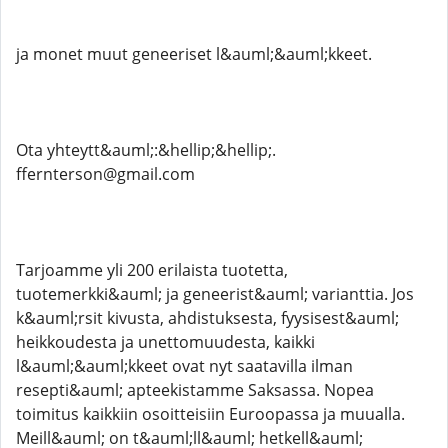
ja monet muut geneeriset l&auml;&auml;kkeet.
Ota yhteytt&auml;:&hellip;&hellip;.
ffernterson@gmail.com
Tarjoamme yli 200 erilaista tuotetta,
tuotemerkki&auml; ja geneerist&auml; varianttia. Jos
k&auml;rsit kivusta, ahdistuksesta, fyysisest&auml;
heikkoudesta ja unettomuudesta, kaikki
l&auml;&auml;kkeet ovat nyt saatavilla ilman
resepti&auml; apteekistamme Saksassa. Nopea
toimitus kaikkiin osoitteisiin Euroopassa ja muualla.
Meill&auml; on t&auml;ll&auml; hetkell&auml;