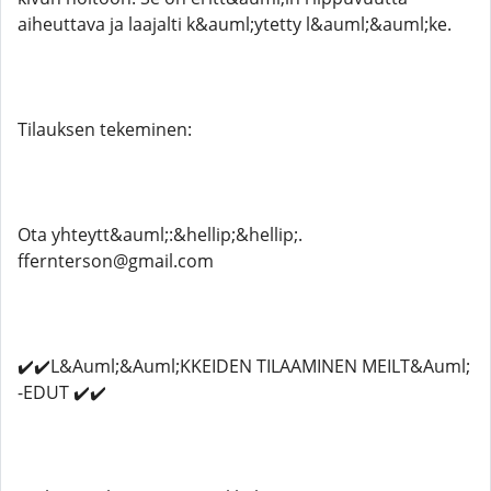
aiheuttava ja laajalti k&auml;ytetty l&auml;&auml;ke.
Tilauksen tekeminen:
Ota yhteytt&auml;:&hellip;&hellip;.
ffernterson@gmail.com
✔️✔️L&Auml;&Auml;KKEIDEN TILAAMINEN MEILT&Auml;
-EDUT ✔️✔️