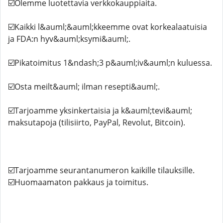
☑️Olemme luotettavia verkkokauppiaita.
☑️Kaikki l&auml;&auml;kkeemme ovat korkealaatuisia
ja FDA:n hyv&auml;ksymi&auml;.
☑️Pikatoimitus 1&ndash;3 p&auml;iv&auml;n kuluessa.
☑️Osta meilt&auml; ilman resepti&auml;.
☑️Tarjoamme yksinkertaisia ​​ja k&auml;tevi&auml;
maksutapoja (tilisiirto, PayPal, Revolut, Bitcoin).
☑️Tarjoamme seurantanumeron kaikille tilauksille.
☑️Huomaamaton pakkaus ja toimitus.