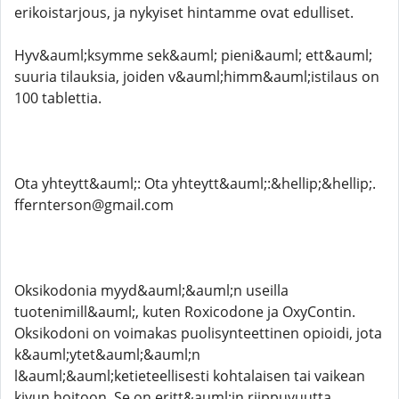
erikoistarjous, ja nykyiset hintamme ovat edulliset.
Hyv&auml;ksymme sek&auml; pieni&auml; ett&auml;
suuria tilauksia, joiden v&auml;himm&auml;istilaus on
100 tablettia.
Ota yhteytt&auml;: Ota yhteytt&auml;:&hellip;&hellip;.
ffernterson@gmail.com
Oksikodonia myyd&auml;&auml;n useilla
tuotenimill&auml;, kuten Roxicodone ja OxyContin.
Oksikodoni on voimakas puolisynteettinen opioidi, jota
k&auml;ytet&auml;&auml;n
l&auml;&auml;ketieteellisesti kohtalaisen tai vaikean
kivun hoitoon. Se on eritt&auml;in riippuvuutta