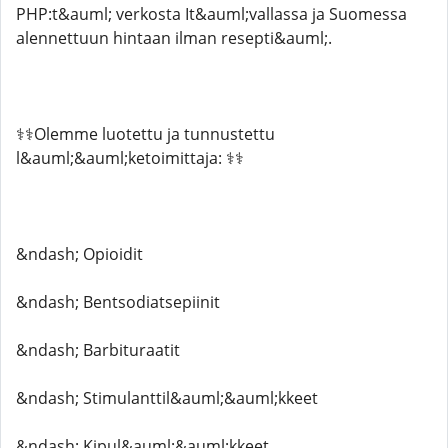
PHP:t&auml; verkosta It&auml;vallassa ja Suomessa
alennettuun hintaan ilman resepti&auml;.
⚕️⚕️Olemme luotettu ja tunnustettu
l&auml;&auml;ketoimittaja: ⚕️⚕️
&ndash; Opioidit
&ndash; Bentsodiatsepiinit
&ndash; Barbituraatit
&ndash; Stimulanttil&auml;&auml;kkeet
&ndash; Kipul&auml;&auml;kkeet