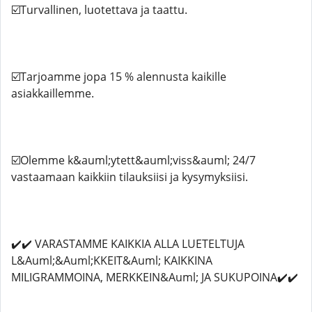
☑️Turvallinen, luotettava ja taattu.
☑️Tarjoamme jopa 15 % alennusta kaikille
asiakkaillemme.
☑️Olemme k&auml;ytett&auml;viss&auml; 24/7
vastaamaan kaikkiin tilauksiisi ja kysymyksiisi.
✔️✔️ VARASTAMME KAIKKIA ALLA LUETELTUJA
L&Auml;&Auml;KKEIT&Auml; KAIKKINA
MILIGRAMMOINA, MERKKEIN&Auml; JA SUKUPOINA✔️✔️