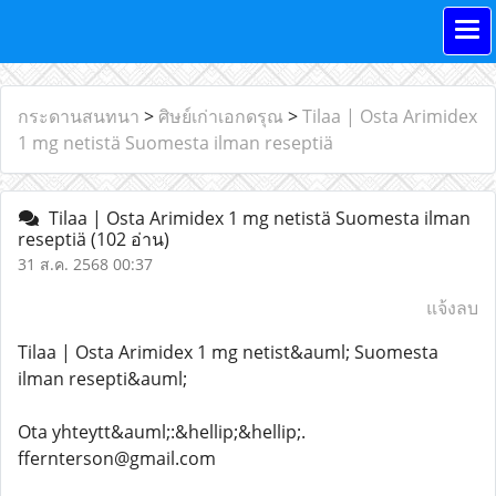
กระดานสนทนา
>
ศิษย์เก่าเอกดรุณ
>
Tilaa | Osta Arimidex
1 mg netistä Suomesta ilman reseptiä
Tilaa | Osta Arimidex 1 mg netistä Suomesta ilman
reseptiä
(102 อ่าน)
31 ส.ค. 2568 00:37
แจ้งลบ
Tilaa | Osta Arimidex 1 mg netist&auml; Suomesta
ilman resepti&auml;
Ota yhteytt&auml;:&hellip;&hellip;.
ffernterson@gmail.com