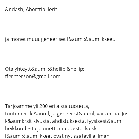
&ndash; Aborttipillerit
ja monet muut geneeriset l&auml;&auml;kkeet.
Ota yhteytt&auml;:&hellip;&hellip;.
ffernterson@gmail.com
Tarjoamme yli 200 erilaista tuotetta,
tuotemerkki&auml; ja geneerist&auml; varianttia. Jos
k&auml;rsit kivusta, ahdistuksesta, fyysisest&auml;
heikkoudesta ja unettomuudesta, kaikki
l&auml;&auml;kkeet ovat nyt saatavilla ilman