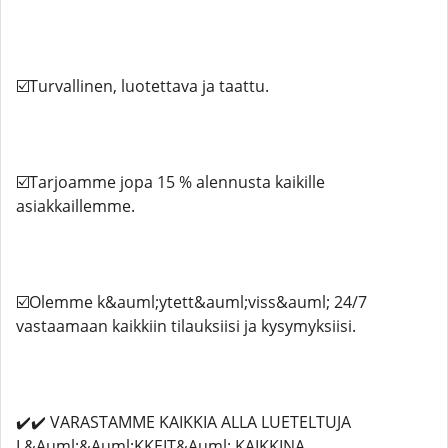
☑️Turvallinen, luotettava ja taattu.
☑️Tarjoamme jopa 15 % alennusta kaikille
asiakkaillemme.
☑️Olemme k&auml;ytett&auml;viss&auml; 24/7
vastaamaan kaikkiin tilauksiisi ja kysymyksiisi.
✔️✔️ VARASTAMME KAIKKIA ALLA LUETELTUJA
L&Auml;&Auml;KKEIT&Auml; KAIKKINA