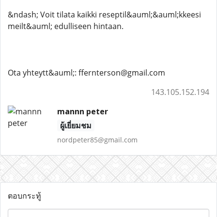
&ndash; Voit tilata kaikki reseptil&auml;&auml;kkeesi
meilt&auml; edulliseen hintaan.
Ota yhteytt&auml;: ffernterson@gmail.com
143.105.152.194
mannn peter
ผู้เยี่ยมชม
nordpeter85@gmail.com
ตอบกระทู้