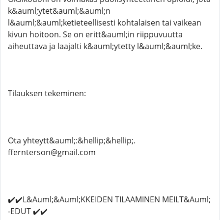
k&auml;ytet&auml;&auml;n
l&auml;&auml;ketieteellisesti kohtalaisen tai vaikean
kivun hoitoon. Se on eritt&auml;in riippuvuutta
aiheuttava ja laajalti k&auml;ytetty l&auml;&auml;ke.
Tilauksen tekeminen:
Ota yhteytt&auml;:&hellip;&hellip;.
ffernterson@gmail.com
✔️✔️L&Auml;&Auml;KKEIDEN TILAAMINEN MEILT&Auml;
-EDUT ✔️✔️