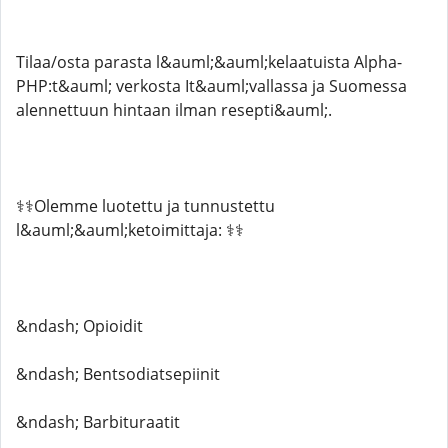
Tilaa/osta parasta l&auml;&auml;kelaatuista Alpha-
PHP:t&auml; verkosta It&auml;vallassa ja Suomessa
alennettuun hintaan ilman resepti&auml;.
⚕️⚕️Olemme luotettu ja tunnustettu
l&auml;&auml;ketoimittaja: ⚕️⚕️
&ndash; Opioidit
&ndash; Bentsodiatsepiinit
&ndash; Barbituraatit