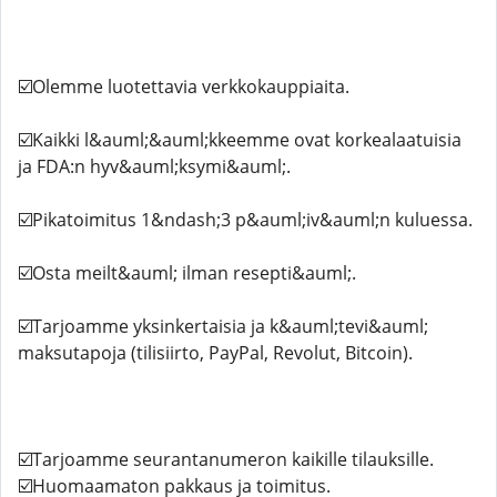
☑️Olemme luotettavia verkkokauppiaita.
☑️Kaikki l&auml;&auml;kkeemme ovat korkealaatuisia
ja FDA:n hyv&auml;ksymi&auml;.
☑️Pikatoimitus 1&ndash;3 p&auml;iv&auml;n kuluessa.
☑️Osta meilt&auml; ilman resepti&auml;.
☑️Tarjoamme yksinkertaisia ​​ja k&auml;tevi&auml;
maksutapoja (tilisiirto, PayPal, Revolut, Bitcoin).
☑️Tarjoamme seurantanumeron kaikille tilauksille.
☑️Huomaamaton pakkaus ja toimitus.