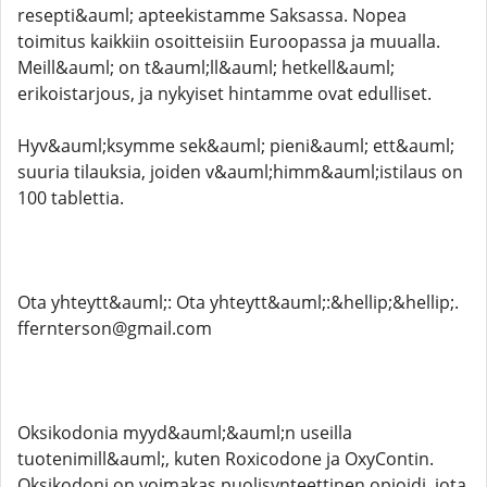
resepti&auml; apteekistamme Saksassa. Nopea
toimitus kaikkiin osoitteisiin Euroopassa ja muualla.
Meill&auml; on t&auml;ll&auml; hetkell&auml;
erikoistarjous, ja nykyiset hintamme ovat edulliset.
Hyv&auml;ksymme sek&auml; pieni&auml; ett&auml;
suuria tilauksia, joiden v&auml;himm&auml;istilaus on
100 tablettia.
Ota yhteytt&auml;: Ota yhteytt&auml;:&hellip;&hellip;.
ffernterson@gmail.com
Oksikodonia myyd&auml;&auml;n useilla
tuotenimill&auml;, kuten Roxicodone ja OxyContin.
Oksikodoni on voimakas puolisynteettinen opioidi, jota