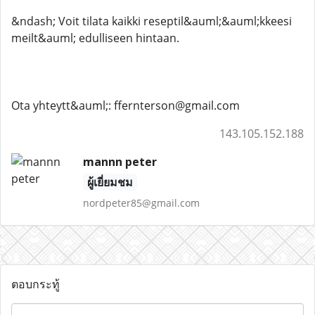
&ndash; Voit tilata kaikki reseptil&auml;&auml;kkeesi
meilt&auml; edulliseen hintaan.
Ota yhteytt&auml;: ffernterson@gmail.com
143.105.152.188
mannn peter
ผู้เยี่ยมชม
nordpeter85@gmail.com
ตอบกระทู้