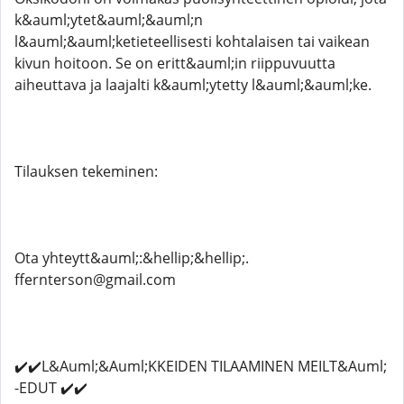
k&auml;ytet&auml;&auml;n
l&auml;&auml;ketieteellisesti kohtalaisen tai vaikean
kivun hoitoon. Se on eritt&auml;in riippuvuutta
aiheuttava ja laajalti k&auml;ytetty l&auml;&auml;ke.
Tilauksen tekeminen:
Ota yhteytt&auml;:&hellip;&hellip;.
ffernterson@gmail.com
✔️✔️L&Auml;&Auml;KKEIDEN TILAAMINEN MEILT&Auml;
-EDUT ✔️✔️