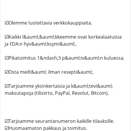
☑️Olemme luotettavia verkkokauppiaita.
☑️Kaikki l&auml;&auml;kkeemme ovat korkealaatuisia
ja FDA:n hyv&auml;ksymi&auml;.
☑️Pikatoimitus 1&ndash;3 p&auml;iv&auml;n kuluessa.
☑️Osta meilt&auml; ilman resepti&auml;.
☑️Tarjoamme yksinkertaisia ​​ja k&auml;tevi&auml;
maksutapoja (tilisiirto, PayPal, Revolut, Bitcoin).
☑️Tarjoamme seurantanumeron kaikille tilauksille.
☑️Huomaamaton pakkaus ja toimitus.