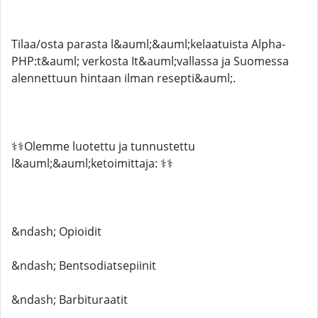
Tilaa/osta parasta l&auml;&auml;kelaatuista Alpha-
PHP:t&auml; verkosta It&auml;vallassa ja Suomessa
alennettuun hintaan ilman resepti&auml;.
⚕️⚕️Olemme luotettu ja tunnustettu
l&auml;&auml;ketoimittaja: ⚕️⚕️
&ndash; Opioidit
&ndash; Bentsodiatsepiinit
&ndash; Barbituraatit