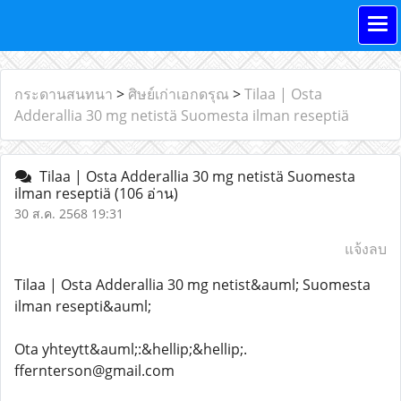
กระดานสนทนา
>
ศิษย์เก่าเอกดรุณ
>
Tilaa | Osta
Adderallia 30 mg netistä Suomesta ilman reseptiä
Tilaa | Osta Adderallia 30 mg netistä Suomesta
ilman reseptiä
(106 อ่าน)
30 ส.ค. 2568 19:31
แจ้งลบ
Tilaa | Osta Adderallia 30 mg netist&auml; Suomesta
ilman resepti&auml;
Ota yhteytt&auml;:&hellip;&hellip;.
ffernterson@gmail.com