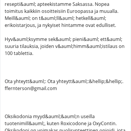
resepti&auml; apteekistamme Saksassa. Nopea
toimitus kaikkiin osoitteisiin Euroopassa ja muualla.
Meill&auml; on t&auml;ll&auml; hetkell&auml;
erikoistarjous, ja nykyiset hintamme ovat edulliset.
Hyv&auml;ksymme sek&auml; pieni&auml; ett&auml;
suuria tilauksia, joiden v&auml;himm&auml;istilaus on
100 tablettia.
Ota yhteytt&auml;: Ota yhteytt&auml;:&hellip;&hellip;.
ffernterson@gmail.com
Oksikodonia myyd&auml;&auml;n useilla
tuotenimill&auml;, kuten Roxicodone ja OxyContin.
Oksikodoni on voimakas puolisynteettinen opioidi, jota