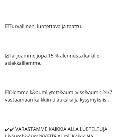
☑️Turvallinen, luotettava ja taattu.
☑️Tarjoamme jopa 15 % alennusta kaikille
asiakkaillemme.
☑️Olemme k&auml;ytett&auml;viss&auml; 24/7
vastaamaan kaikkiin tilauksiisi ja kysymyksiisi.
✔️✔️ VARASTAMME KAIKKIA ALLA LUETELTUJA
L&Auml;&Auml;KKEIT&Auml; KAIKKINA