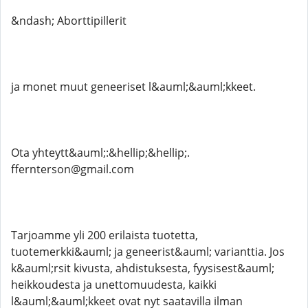
&ndash; Aborttipillerit
ja monet muut geneeriset l&auml;&auml;kkeet.
Ota yhteytt&auml;:&hellip;&hellip;.
ffernterson@gmail.com
Tarjoamme yli 200 erilaista tuotetta,
tuotemerkki&auml; ja geneerist&auml; varianttia. Jos
k&auml;rsit kivusta, ahdistuksesta, fyysisest&auml;
heikkoudesta ja unettomuudesta, kaikki
l&auml;&auml;kkeet ovat nyt saatavilla ilman