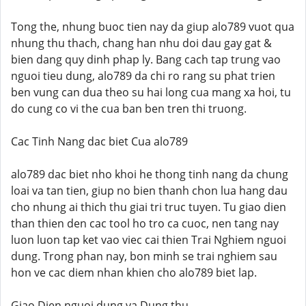
Tong the, nhung buoc tien nay da giup alo789 vuot qua
nhung thu thach, chang han nhu doi dau gay gat &
bien dang quy dinh phap ly. Bang cach tap trung vao
nguoi tieu dung, alo789 da chi ro rang su phat trien
ben vung can dua theo su hai long cua mang xa hoi, tu
do cung co vi the cua ban ben tren thi truong.
Cac Tinh Nang dac biet Cua alo789
alo789 dac biet nho khoi he thong tinh nang da chung
loai va tan tien, giup no bien thanh chon lua hang dau
cho nhung ai thich thu giai tri truc tuyen. Tu giao dien
than thien den cac tool ho tro ca cuoc, nen tang nay
luon luon tap ket vao viec cai thien Trai Nghiem nguoi
dung. Trong phan nay, bon minh se trai nghiem sau
hon ve cac diem nhan khien cho alo789 biet lap.
Giao Dien nguoi dung va Dung thu