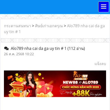
กระดานสนทนา
>
ศิษย์เก่าเอกดรุณ
>
Alo789 nha cai da ga
uy tin # 1
Alo789 nha cai da ga uy tin # 1
(112 อ่าน)
26 ส.ค. 2568 10:22
แจ้งลบ