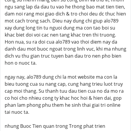
ngu sang lap da dau tu vao he thong bao mat tien tien,
dam noi rang moi giao dich & tro choi deu dc thuc hien
mot cach trong sach. Dieu nay dung chi giup alo789
xay dung long tin tu nguoi dung ma con tao boi su
khac biet doi voi cac nen tang khac tren thi truong.
Hon nua, su ra doi cua alo789 vao thoi diem nay da
danh dau mot buoc ngoat trong linh vuc, khi ma nhung
dich vu thu gian truc tuyen ban dau tro nen pho bien
hon o nuoc ta.
ngay nay, alo789 dung chi la mot website ma con la
bieu tuong cua su nang cap, cung hang trieu luot truy
cap moi thang. Su thanh tuu dau tien cua no da mo ra
co hoi cho nhieu cong ty khac hoc hoi & hien dai, gop
phan lam phong phu them he sinh thai giai tri online
tai nuoc ta.
nhung Buoc Tien quan trong Trong phat trien