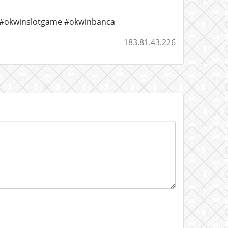
 #okwinslotgame #okwinbanca
183.81.43.226