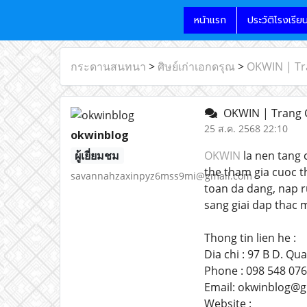
หน้าแรก
ประวัติโรงเรีย
กระดานสนทนา
>
ศิษย์เก่าเอกดรุณ
>
OKWIN | Tra
OKWIN | Trang C
25 ส.ค. 2568 22:10
okwinblog
ผู้เยี่ยมชม
OKWIN
la nen tang 
the tham gia cuoc th
savannahzaxinpyz6mss9mi@gmail.com
toan da dang, nap r
sang giai dap thac 
Thong tin lien he :
Dia chi : 97 B D. Q
Phone : 098 548 07
Email: okwinblog@
Website :