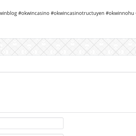
kwinblog #okwincasino #okwincasinotructuyen #okwinnohu