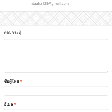
mtaaha125@gmail.com
ตอบกระทู้
ชื่อผู้โพส
*
อีเมล
*