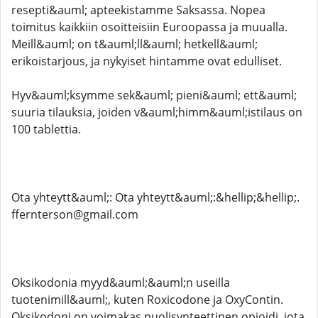
resepti&auml; apteekistamme Saksassa. Nopea
toimitus kaikkiin osoitteisiin Euroopassa ja muualla.
Meill&auml; on t&auml;ll&auml; hetkell&auml;
erikoistarjous, ja nykyiset hintamme ovat edulliset.
Hyv&auml;ksymme sek&auml; pieni&auml; ett&auml;
suuria tilauksia, joiden v&auml;himm&auml;istilaus on
100 tablettia.
Ota yhteytt&auml;: Ota yhteytt&auml;:&hellip;&hellip;.
ffernterson@gmail.com
Oksikodonia myyd&auml;&auml;n useilla
tuotenimill&auml;, kuten Roxicodone ja OxyContin.
Oksikodoni on voimakas puolisynteettinen opioidi, jota