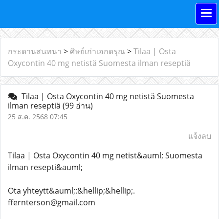
กระดานสนทนา
>
ศิษย์เก่าเอกดรุณ
>
Tilaa | Osta
Oxycontin 40 mg netistä Suomesta ilman reseptiä
Tilaa | Osta Oxycontin 40 mg netistä Suomesta
ilman reseptiä
(99 อ่าน)
25 ส.ค. 2568 07:45
แจ้งลบ
Tilaa | Osta Oxycontin 40 mg netist&auml; Suomesta
ilman resepti&auml;
Ota yhteytt&auml;:&hellip;&hellip;.
ffernterson@gmail.com