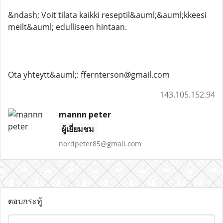
&ndash; Voit tilata kaikki reseptil&auml;&auml;kkeesi
meilt&auml; edulliseen hintaan.
Ota yhteytt&auml;: ffernterson@gmail.com
143.105.152.94
mannn peter
ผู้เยี่ยมชม
nordpeter85@gmail.com
ตอบกระทู้