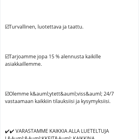
☑️Turvallinen, luotettava ja taattu.
☑️Tarjoamme jopa 15 % alennusta kaikille
asiakkaillemme.
☑️Olemme k&auml;ytett&auml;viss&auml; 24/7
vastaamaan kaikkiin tilauksiisi ja kysymyksiisi.
✔️✔️ VARASTAMME KAIKKIA ALLA LUETELTUJA
L&Auml;&Auml;KKEIT&Auml; KAIKKINA