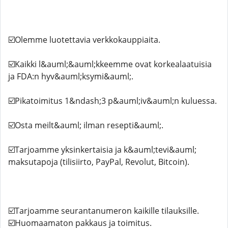
☑️Olemme luotettavia verkkokauppiaita.
☑️Kaikki l&auml;&auml;kkeemme ovat korkealaatuisia
ja FDA:n hyv&auml;ksymi&auml;.
☑️Pikatoimitus 1&ndash;3 p&auml;iv&auml;n kuluessa.
☑️Osta meilt&auml; ilman resepti&auml;.
☑️Tarjoamme yksinkertaisia ​​ja k&auml;tevi&auml;
maksutapoja (tilisiirto, PayPal, Revolut, Bitcoin).
☑️Tarjoamme seurantanumeron kaikille tilauksille.
☑️Huomaamaton pakkaus ja toimitus.