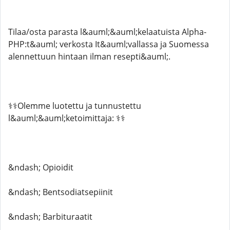
Tilaa/osta parasta l&auml;&auml;kelaatuista Alpha-
PHP:t&auml; verkosta It&auml;vallassa ja Suomessa
alennettuun hintaan ilman resepti&auml;.
⚕️⚕️Olemme luotettu ja tunnustettu
l&auml;&auml;ketoimittaja: ⚕️⚕️
&ndash; Opioidit
&ndash; Bentsodiatsepiinit
&ndash; Barbituraatit