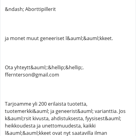
&ndash; Aborttipillerit
ja monet muut geneeriset l&auml;&auml;kkeet.
Ota yhteytt&auml;:&hellip;&hellip;.
ffernterson@gmail.com
Tarjoamme yli 200 erilaista tuotetta,
tuotemerkki&auml; ja geneerist&auml; varianttia. Jos
k&auml;rsit kivusta, ahdistuksesta, fyysisest&auml;
heikkoudesta ja unettomuudesta, kaikki
l&auml;&auml;kkeet ovat nyt saatavilla ilman