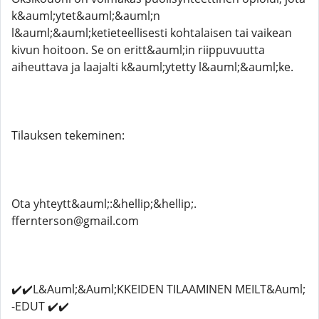
k&auml;ytet&auml;&auml;n
l&auml;&auml;ketieteellisesti kohtalaisen tai vaikean
kivun hoitoon. Se on eritt&auml;in riippuvuutta
aiheuttava ja laajalti k&auml;ytetty l&auml;&auml;ke.
Tilauksen tekeminen:
Ota yhteytt&auml;:&hellip;&hellip;.
ffernterson@gmail.com
✔️✔️L&Auml;&Auml;KKEIDEN TILAAMINEN MEILT&Auml;
-EDUT ✔️✔️