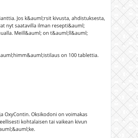
nttia. Jos k&auml;rsit kivusta, ahdistuksesta,
t nyt saatavilla ilman resepti&auml;
ualla. Meill&auml; on t&auml;ll&auml;
auml;himm&auml;istilaus on 100 tablettia.
ja OxyContin. Oksikodoni on voimakas
llisesti kohtalaisen tai vaikean kivun
l&auml;&auml;ke.