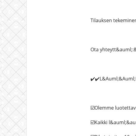
Tilauksen tekemine
Ota yhteytt&auml;:&
✔️✔️L&Auml;&Auml;
☑️Olemme luotettavi
☑️Kaikki l&auml;&a