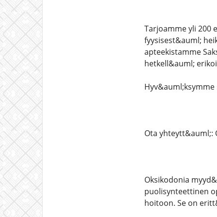
Tarjoamme yli 200 er
fyysisest&auml; hei
apteekistamme Saksa
hetkell&auml; erikoi
Hyv&auml;ksymme se
Ota yhteytt&auml;: 
Oksikodonia myyd&a
puolisynteettinen o
hoitoon. Se on eritt