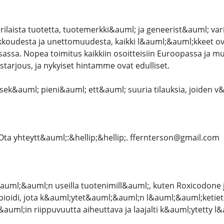
ilaista tuotetta, tuotemerkki&auml; ja geneerist&auml; varia
kkoudesta ja unettomuudesta, kaikki l&auml;&auml;kkeet ova
ssa. Nopea toimitus kaikkiin osoitteisiin Euroopassa ja mu
starjous, ja nykyiset hintamme ovat edulliset.
k&auml; pieni&auml; ett&auml; suuria tilauksia, joiden v&
Ota yhteytt&auml;:&hellip;&hellip;. ffernterson@gmail.com
uml;&auml;n useilla tuotenimill&auml;, kuten Roxicodone 
pioidi, jota k&auml;ytet&auml;&auml;n l&auml;&auml;ketietee
&auml;in riippuvuutta aiheuttava ja laajalti k&auml;ytetty 