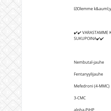
☑️Olemme k&auml;yte
✔️✔️ VARASTAMME K
SUKUPOINA✔️✔️
Nembutal-jauhe
Fentanyylijauhe
Mefedroni (4-MMC)
3-CMC
alpha-PiHP