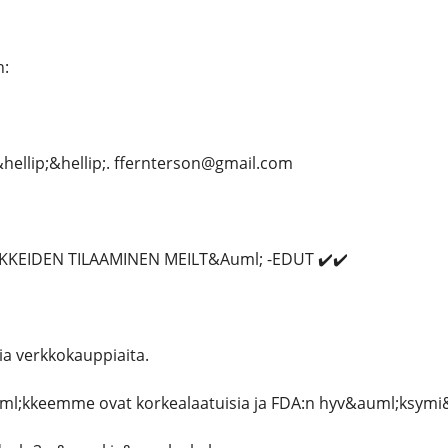
n:
hellip;&hellip;. ffernterson@gmail.com
KKEIDEN TILAAMINEN MEILT&Auml; -EDUT ✔️✔️
a verkkokauppiaita.
uml;kkeemme ovat korkealaatuisia ja FDA:n hyv&auml;ksymi