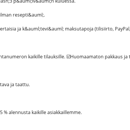
dash;3 p&auml;iv&auml;n kuluessa.
ilman resepti&auml;.
taisia ​​ja k&auml;tevi&auml; maksutapoja (tilisiirto, PayPal,
anumeron kaikille tilauksille. ☑️Huomaamaton pakkaus ja t
tava ja taattu.
 % alennusta kaikille asiakkaillemme.