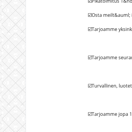
☑️Pikatoimitus 1&n
☑️Osta meilt&auml; 
☑️Tarjoamme yksinker
☑️Tarjoamme seurant
☑️Turvallinen, luotet
☑️Tarjoamme jopa 15