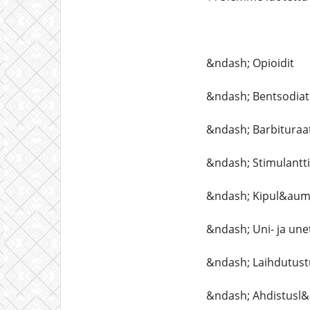
&ndash; Opioidit
&ndash; Bentsodiats
&ndash; Barbituraat
&ndash; Stimulantt
&ndash; Kipul&aum
&ndash; Uni- ja un
&ndash; Laihdutust
&ndash; Ahdistusl