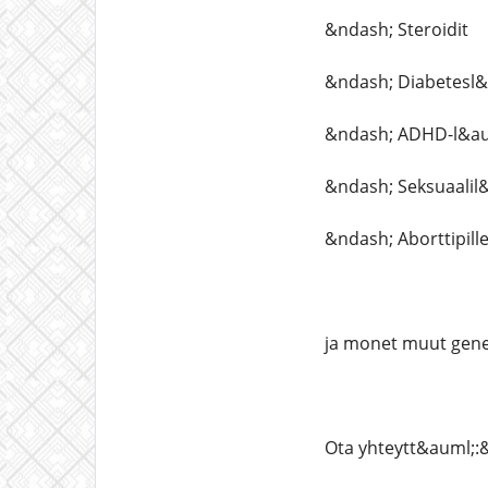
&ndash; Steroidit
&ndash; Diabetesl
&ndash; ADHD-l&au
&ndash; Seksuaalil&
&ndash; Aborttipille
ja monet muut gene
Ota yhteytt&auml;:&