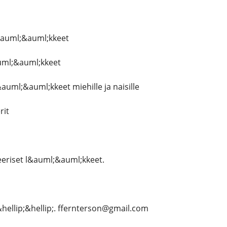
&auml;&auml;kkeet
ml;&auml;kkeet
auml;&auml;kkeet miehille ja naisille
rit
eriset l&auml;&auml;kkeet.
hellip;&hellip;. ffernterson@gmail.com