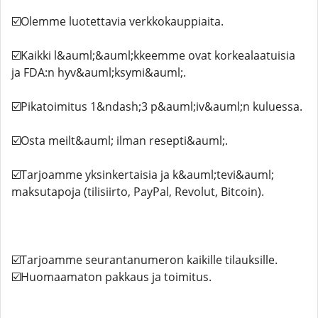
☑️Olemme luotettavia verkkokauppiaita.
☑️Kaikki l&auml;&auml;kkeemme ovat korkealaatuisia
ja FDA:n hyv&auml;ksymi&auml;.
☑️Pikatoimitus 1&ndash;3 p&auml;iv&auml;n kuluessa.
☑️Osta meilt&auml; ilman resepti&auml;.
☑️Tarjoamme yksinkertaisia ​​ja k&auml;tevi&auml;
maksutapoja (tilisiirto, PayPal, Revolut, Bitcoin).
☑️Tarjoamme seurantanumeron kaikille tilauksille.
☑️Huomaamaton pakkaus ja toimitus.