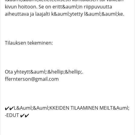
kivun hoitoon. Se on eritt&auml;in riippuvuutta
aiheuttava ja laajalti k&auml;ytetty l&auml;&auml;ke.
Tilauksen tekeminen:
Ota yhteytt&auml;:&hellip;&hellip;.
ffernterson@gmail.com
✔️✔️L&Auml;&Auml;KKEIDEN TILAAMINEN MEILT&Auml;
-EDUT ✔️✔️