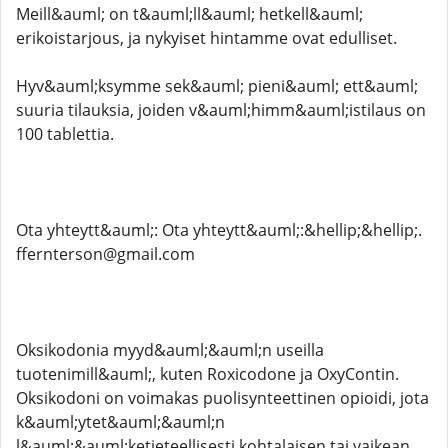
Meill&auml; on t&auml;ll&auml; hetkell&auml;
erikoistarjous, ja nykyiset hintamme ovat edulliset.
Hyv&auml;ksymme sek&auml; pieni&auml; ett&auml;
suuria tilauksia, joiden v&auml;himm&auml;istilaus on
100 tablettia.
Ota yhteytt&auml;: Ota yhteytt&auml;:&hellip;&hellip;.
ffernterson@gmail.com
Oksikodonia myyd&auml;&auml;n useilla
tuotenimill&auml;, kuten Roxicodone ja OxyContin.
Oksikodoni on voimakas puolisynteettinen opioidi, jota
k&auml;ytet&auml;&auml;n
l&auml;&auml;ketieteellisesti kohtalaisen tai vaikean