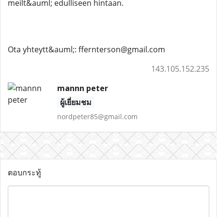
meilt&auml; edulliseen hintaan.
Ota yhteytt&auml;: ffernterson@gmail.com
143.105.152.235
mannn peter
ผู้เยี่ยมชม
nordpeter85@gmail.com
ตอบกระทู้