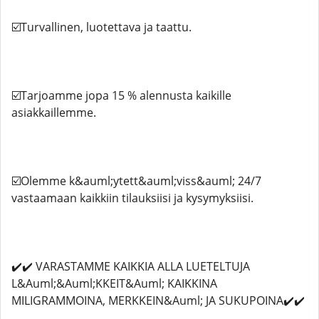
☑️Turvallinen, luotettava ja taattu.
☑️Tarjoamme jopa 15 % alennusta kaikille
asiakkaillemme.
☑️Olemme k&auml;ytett&auml;viss&auml; 24/7
vastaamaan kaikkiin tilauksiisi ja kysymyksiisi.
✔️✔️ VARASTAMME KAIKKIA ALLA LUETELTUJA
L&Auml;&Auml;KKEIT&Auml; KAIKKINA
MILIGRAMMOINA, MERKKEIN&Auml; JA SUKUPOINA✔️✔️