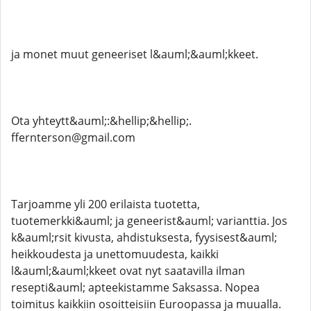
ja monet muut geneeriset l&auml;&auml;kkeet.
Ota yhteytt&auml;:&hellip;&hellip;.
ffernterson@gmail.com
Tarjoamme yli 200 erilaista tuotetta,
tuotemerkki&auml; ja geneerist&auml; varianttia. Jos
k&auml;rsit kivusta, ahdistuksesta, fyysisest&auml;
heikkoudesta ja unettomuudesta, kaikki
l&auml;&auml;kkeet ovat nyt saatavilla ilman
resepti&auml; apteekistamme Saksassa. Nopea
toimitus kaikkiin osoitteisiin Euroopassa ja muualla.