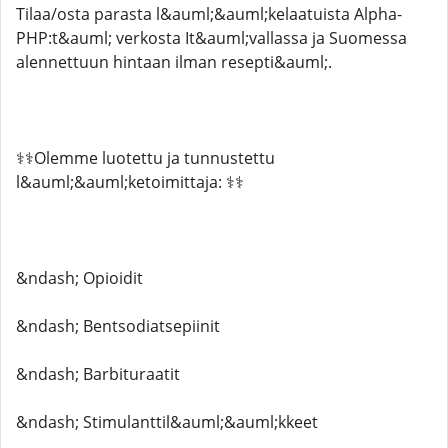
Tilaa/osta parasta l&auml;&auml;kelaatuista Alpha-
PHP:t&auml; verkosta It&auml;vallassa ja Suomessa
alennettuun hintaan ilman resepti&auml;.
⚕️⚕️Olemme luotettu ja tunnustettu
l&auml;&auml;ketoimittaja: ⚕️⚕️
&ndash; Opioidit
&ndash; Bentsodiatsepiinit
&ndash; Barbituraatit
&ndash; Stimulanttil&auml;&auml;kkeet