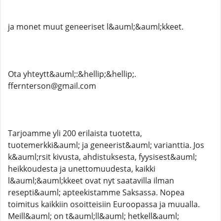
ja monet muut geneeriset l&auml;&auml;kkeet.
Ota yhteytt&auml;:&hellip;&hellip;.
ffernterson@gmail.com
Tarjoamme yli 200 erilaista tuotetta,
tuotemerkki&auml; ja geneerist&auml; varianttia. Jos
k&auml;rsit kivusta, ahdistuksesta, fyysisest&auml;
heikkoudesta ja unettomuudesta, kaikki
l&auml;&auml;kkeet ovat nyt saatavilla ilman
resepti&auml; apteekistamme Saksassa. Nopea
toimitus kaikkiin osoitteisiin Euroopassa ja muualla.
Meill&auml; on t&auml;ll&auml; hetkell&auml;