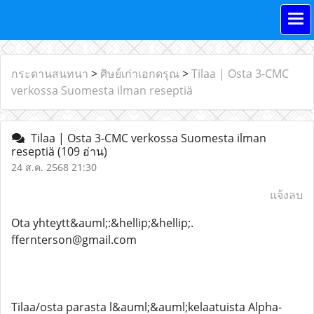
กระดานสนทนา
>
ศิษย์เก่าเอกดรุณ
>
Tilaa | Osta 3-CMC
verkossa Suomesta ilman reseptiä
Tilaa | Osta 3-CMC verkossa Suomesta ilman
reseptiä
(109 อ่าน)
24 ส.ค. 2568 21:30
แจ้งลบ
Ota yhteytt&auml;:&hellip;&hellip;.
ffernterson@gmail.com
Tilaa/osta parasta l&auml;&auml;kelaatuista Alpha-