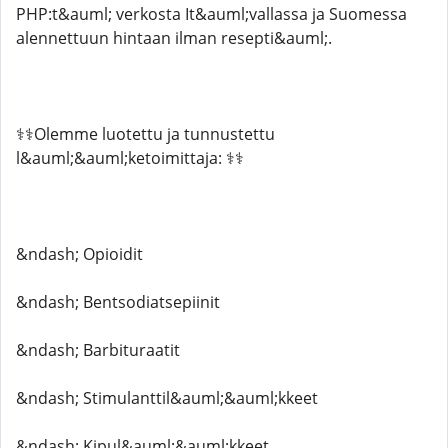
PHP:t&auml; verkosta It&auml;vallassa ja Suomessa
alennettuun hintaan ilman resepti&auml;.
⚕️⚕️Olemme luotettu ja tunnustettu
l&auml;&auml;ketoimittaja: ⚕️⚕️
&ndash; Opioidit
&ndash; Bentsodiatsepiinit
&ndash; Barbituraatit
&ndash; Stimulanttil&auml;&auml;kkeet
&ndash; Kipul&auml;&auml;kkeet