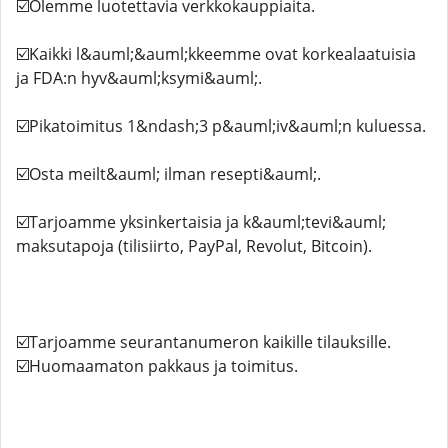
☑️Olemme luotettavia verkkokauppiaita.
☑️Kaikki l&auml;&auml;kkeemme ovat korkealaatuisia
ja FDA:n hyv&auml;ksymi&auml;.
☑️Pikatoimitus 1&ndash;3 p&auml;iv&auml;n kuluessa.
☑️Osta meilt&auml; ilman resepti&auml;.
☑️Tarjoamme yksinkertaisia ​​ja k&auml;tevi&auml;
maksutapoja (tilisiirto, PayPal, Revolut, Bitcoin).
☑️Tarjoamme seurantanumeron kaikille tilauksille.
☑️Huomaamaton pakkaus ja toimitus.