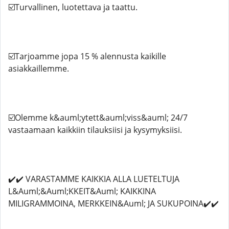
☑️Turvallinen, luotettava ja taattu.
☑️Tarjoamme jopa 15 % alennusta kaikille
asiakkaillemme.
☑️Olemme k&auml;ytett&auml;viss&auml; 24/7
vastaamaan kaikkiin tilauksiisi ja kysymyksiisi.
✔️✔️ VARASTAMME KAIKKIA ALLA LUETELTUJA
L&Auml;&Auml;KKEIT&Auml; KAIKKINA
MILIGRAMMOINA, MERKKEIN&Auml; JA SUKUPOINA✔️✔️