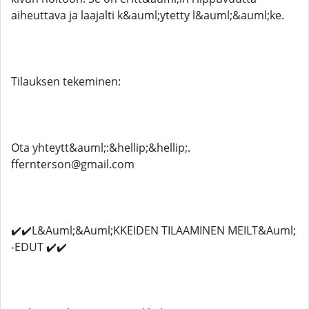
aiheuttava ja laajalti k&auml;ytetty l&auml;&auml;ke.
Tilauksen tekeminen:
Ota yhteytt&auml;:&hellip;&hellip;.
ffernterson@gmail.com
✔️✔️L&Auml;&Auml;KKEIDEN TILAAMINEN MEILT&Auml;
-EDUT ✔️✔️