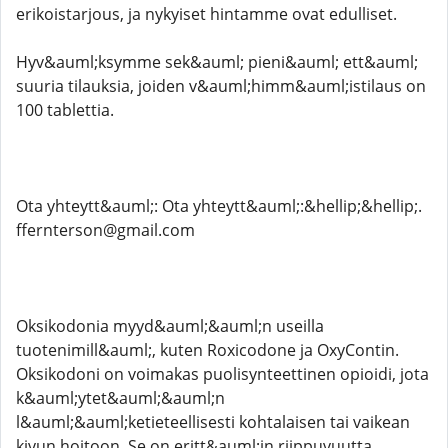
erikoistarjous, ja nykyiset hintamme ovat edulliset.
Hyv&auml;ksymme sek&auml; pieni&auml; ett&auml;
suuria tilauksia, joiden v&auml;himm&auml;istilaus on
100 tablettia.
Ota yhteytt&auml;: Ota yhteytt&auml;:&hellip;&hellip;.
ffernterson@gmail.com
Oksikodonia myyd&auml;&auml;n useilla
tuotenimill&auml;, kuten Roxicodone ja OxyContin.
Oksikodoni on voimakas puolisynteettinen opioidi, jota
k&auml;ytet&auml;&auml;n
l&auml;&auml;ketieteellisesti kohtalaisen tai vaikean
kivun hoitoon. Se on eritt&auml;in riippuvuutta