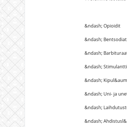
&ndash; Opioidit
&ndash; Bentsodiats
&ndash; Barbituraat
&ndash; Stimulantt
&ndash; Kipul&aum
&ndash; Uni- ja un
&ndash; Laihdutust
&ndash; Ahdistusl