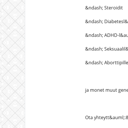
&ndash; Steroidit
&ndash; Diabetesl
&ndash; ADHD-l&au
&ndash; Seksuaalil&
&ndash; Aborttipille
ja monet muut gene
Ota yhteytt&auml;:&