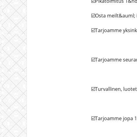
☑️Pikatoimitus 1&n
☑️Osta meilt&auml; 
☑️Tarjoamme yksinker
☑️Tarjoamme seurant
☑️Turvallinen, luotet
☑️Tarjoamme jopa 15