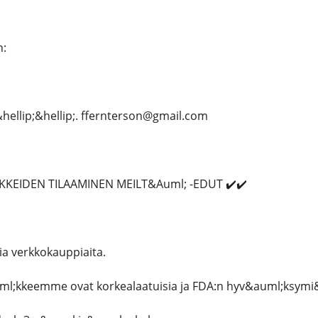
n:
hellip;&hellip;. ffernterson@gmail.com
KKEIDEN TILAAMINEN MEILT&Auml; -EDUT ✔️✔️
a verkkokauppiaita.
uml;kkeemme ovat korkealaatuisia ja FDA:n hyv&auml;ksymi