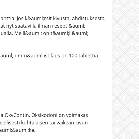
nttia. Jos k&auml;rsit kivusta, ahdistuksesta,
t nyt saatavilla ilman resepti&auml;
ualla. Meill&auml; on t&auml;ll&auml;
auml;himm&auml;istilaus on 100 tablettia.
ja OxyContin. Oksikodoni on voimakas
llisesti kohtalaisen tai vaikean kivun
l&auml;&auml;ke.