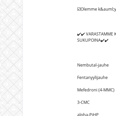
☑️Olemme k&auml;yte
✔️✔️ VARASTAMME K
SUKUPOINA✔️✔️
Nembutal-jauhe
Fentanyylijauhe
Mefedroni (4-MMC)
3-CMC
alpha-PiHP