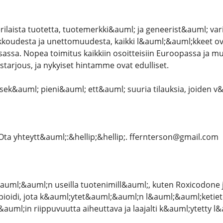
ilaista tuotetta, tuotemerkki&auml; ja geneerist&auml; varia
kkoudesta ja unettomuudesta, kaikki l&auml;&auml;kkeet ova
ssa. Nopea toimitus kaikkiin osoitteisiin Euroopassa ja mu
starjous, ja nykyiset hintamme ovat edulliset.
k&auml; pieni&auml; ett&auml; suuria tilauksia, joiden v&
Ota yhteytt&auml;:&hellip;&hellip;. ffernterson@gmail.com
uml;&auml;n useilla tuotenimill&auml;, kuten Roxicodone 
pioidi, jota k&auml;ytet&auml;&auml;n l&auml;&auml;ketietee
&auml;in riippuvuutta aiheuttava ja laajalti k&auml;ytetty 