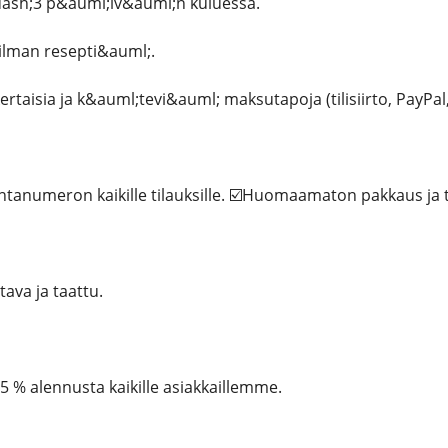
dash;3 p&auml;iv&auml;n kuluessa.
ilman resepti&auml;.
taisia ​​ja k&auml;tevi&auml; maksutapoja (tilisiirto, PayPal,
anumeron kaikille tilauksille. ☑️Huomaamaton pakkaus ja t
tava ja taattu.
 % alennusta kaikille asiakkaillemme.