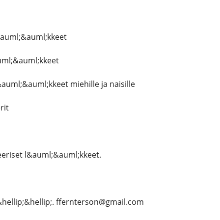
&auml;&auml;kkeet
ml;&auml;kkeet
auml;&auml;kkeet miehille ja naisille
rit
eriset l&auml;&auml;kkeet.
hellip;&hellip;. ffernterson@gmail.com