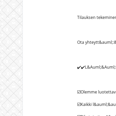
Tilauksen tekemine
Ota yhteytt&auml;:&
✔️✔️L&Auml;&Auml;
☑️Olemme luotettavi
☑️Kaikki l&auml;&a