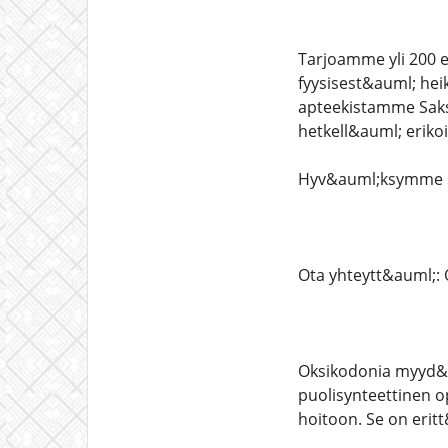
Tarjoamme yli 200 er
fyysisest&auml; hei
apteekistamme Saksa
hetkell&auml; erikoi
Hyv&auml;ksymme se
Ota yhteytt&auml;: 
Oksikodonia myyd&a
puolisynteettinen o
hoitoon. Se on eritt