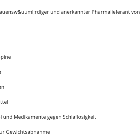
rtrauensw&uuml;rdiger und anerkannter Pharmalieferant von: 
epine
e
en
ttel
l und Medikamente gegen Schlaflosigkeit
zur Gewichtsabnahme