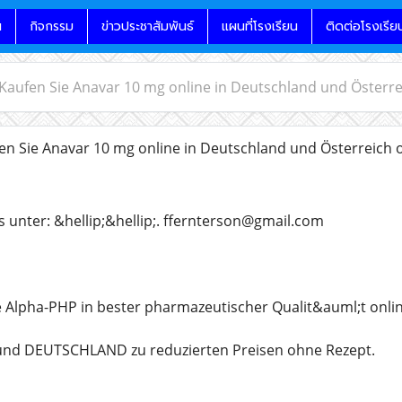
น
กิจกรรม
ข่าวประชาสัมพันธ์
แผนที่โรงเรียน
ติดต่อโรงเรีย
 Kaufen Sie Anavar 10 mg online in Deutschland und Österr
en Sie Anavar 10 mg online in Deutschland und Österreich 
s unter: &hellip;&hellip;. ffernterson@gmail.com
e Alpha-PHP in bester pharmazeutischer Qualit&auml;t onlin
nd DEUTSCHLAND zu reduzierten Preisen ohne Rezept.