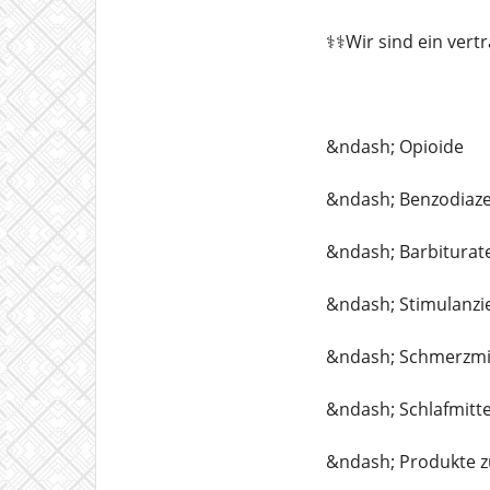
⚕️⚕️Wir sind ein ve
&ndash; Opioide
&ndash; Benzodiaz
&ndash; Barbiturat
&ndash; Stimulanzi
&ndash; Schmerzmi
&ndash; Schlafmitte
&ndash; Produkte 