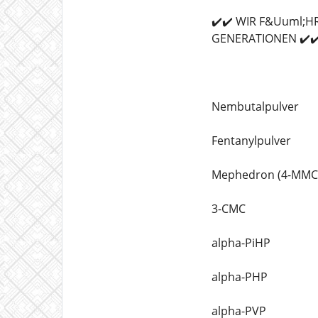
✔️✔️ WIR F&Uuml;
GENERATIONEN ✔️✔
Nembutalpulver
Fentanylpulver
Mephedron (4-MMC
3-CMC
alpha-PiHP
alpha-PHP
alpha-PVP