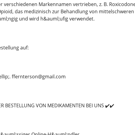
r verschiedenen Markennamen vertrieben, z. B. Roxicodone 
pioid, das medizinisch zur Behandlung von mittelschweren 
ml;ngig und wird h&auml;ufig verwendet.
stellung auf:
ellip;. ffernterson@gmail.com
​​DER BESTELLUNG VON MEDIKAMENTEN BEI UNS ✔️✔️
rl&auml;ssiger Online-H&auml;ndler.