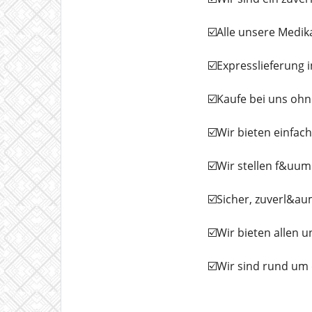
☑️Alle unsere Medi
☑️Expresslieferung 
☑️Kaufe bei uns ohn
☑️Wir bieten einfa
☑️Wir stellen f&uum
☑️Sicher, zuverl&aum
☑️Wir bieten allen 
☑️Wir sind rund um 