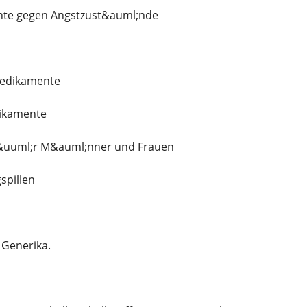
te gegen Angstzust&auml;nde
edikamente
ikamente
f&uuml;r M&auml;nner und Frauen
spillen
 Generika.