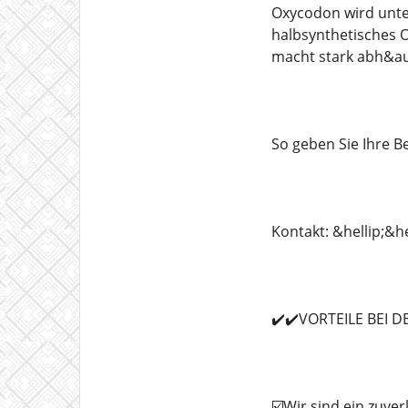
Oxycodon wird unte
halbsynthetisches O
macht stark abh&au
So geben Sie Ihre Be
Kontakt: &hellip;&h
✔️✔️VORTEILE BEI 
☑️Wir sind ein zuve