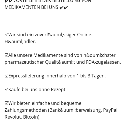
✔️✔️VORTEILE BEI ​​DER BESTELLUNG VON
MEDIKAMENTEN BEI UNS ✔️✔️
☑️Wir sind ein zuverl&auml;ssiger Online-
H&auml;ndler.
☑️Alle unsere Medikamente sind von h&ouml;chster
pharmazeutischer Qualit&auml;t und FDA-zugelassen.
☑️Expresslieferung innerhalb von 1 bis 3 Tagen.
☑️Kaufe bei uns ohne Rezept.
☑️Wir bieten einfache und bequeme
Zahlungsmethoden (Bank&uuml;berweisung, PayPal,
Revolut, Bitcoin).