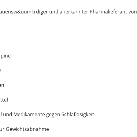
rtrauensw&uuml;rdiger und anerkannter Pharmalieferant von: 
epine
e
en
ttel
l und Medikamente gegen Schlaflosigkeit
zur Gewichtsabnahme