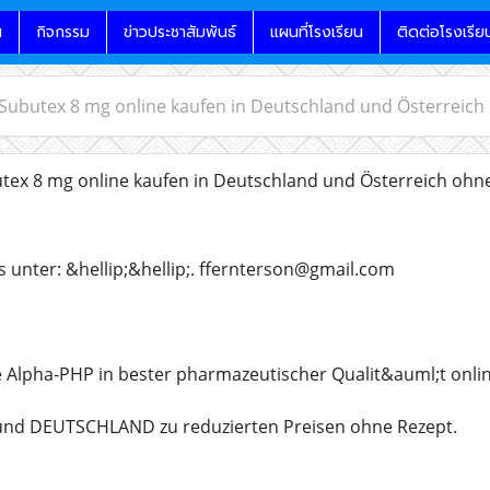
น
กิจกรรม
ข่าวประชาสัมพันธ์
แผนที่โรงเรียน
ติดต่อโรงเรีย
 Subutex 8 mg online kaufen in Deutschland und Österreich
tex 8 mg online kaufen in Deutschland und Österreich ohn
s unter: &hellip;&hellip;. ffernterson@gmail.com
e Alpha-PHP in bester pharmazeutischer Qualit&auml;t onlin
nd DEUTSCHLAND zu reduzierten Preisen ohne Rezept.