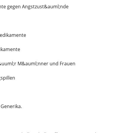
te gegen Angstzust&auml;nde
edikamente
ikamente
f&uuml;r M&auml;nner und Frauen
spillen
 Generika.