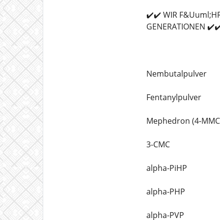
✔️✔️ WIR F&Uuml;
GENERATIONEN ✔️✔
Nembutalpulver
Fentanylpulver
Mephedron (4-MMC
3-CMC
alpha-PiHP
alpha-PHP
alpha-PVP