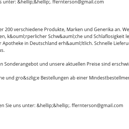
s unter: &hellip;&hellip;. ffernterson@gmail.com
er 200 verschiedene Produkte, Marken und Generika an. We
, k&ouml;rperlicher Schw&auml;che und Schlaflosigkeit le
er Apotheke in Deutschland erh&auml;ltlich. Schnelle Liefer
s.
in Sonderangebot und unsere aktuellen Preise sind erschwi
ine und gro&szlig;e Bestellungen ab einer Mindestbestellme
en Sie uns unter: &hellip;&hellip;. ffernterson@gmail.com