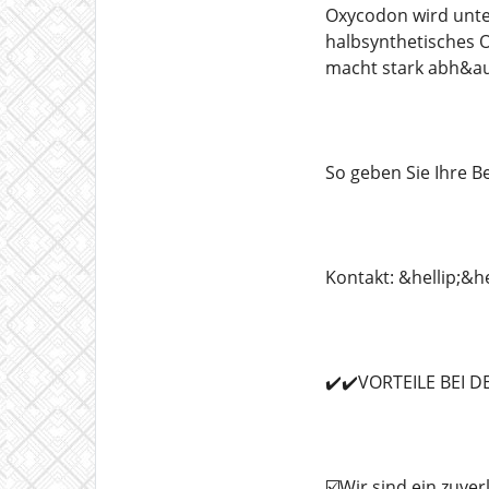
Oxycodon wird unte
halbsynthetisches O
macht stark abh&au
So geben Sie Ihre Be
Kontakt: &hellip;&h
✔️✔️VORTEILE BEI 
☑️Wir sind ein zuve