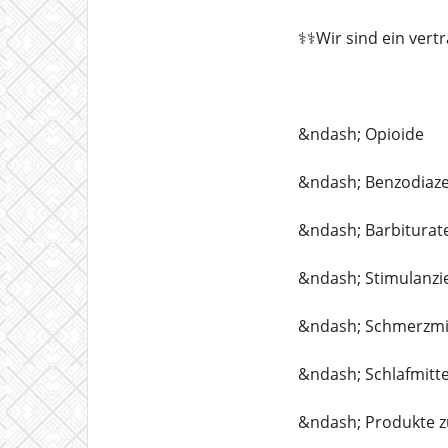
⚕️⚕️Wir sind ein ve
&ndash; Opioide
&ndash; Benzodiaz
&ndash; Barbiturat
&ndash; Stimulanzi
&ndash; Schmerzmi
&ndash; Schlafmitte
&ndash; Produkte 