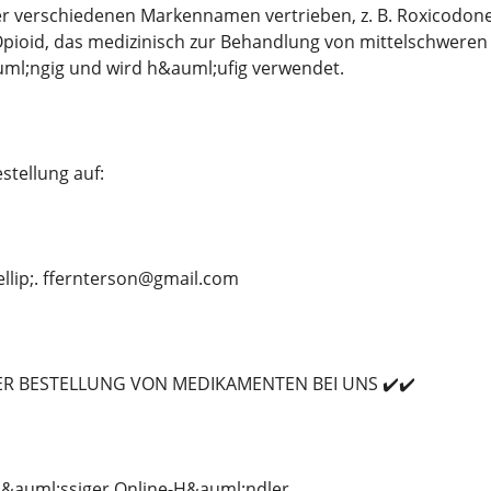
r verschiedenen Markennamen vertrieben, z. B. Roxicodone 
pioid, das medizinisch zur Behandlung von mittelschweren 
ml;ngig und wird h&auml;ufig verwendet.
stellung auf:
ellip;. ffernterson@gmail.com
DER BESTELLUNG VON MEDIKAMENTEN BEI UNS ✔️✔️
rl&auml;ssiger Online-H&auml;ndler.