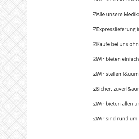
☑️Alle unsere Medi
☑️Expresslieferung 
☑️Kaufe bei uns ohn
☑️Wir bieten einfa
☑️Wir stellen f&uum
☑️Sicher, zuverl&aum
☑️Wir bieten allen 
☑️Wir sind rund um 