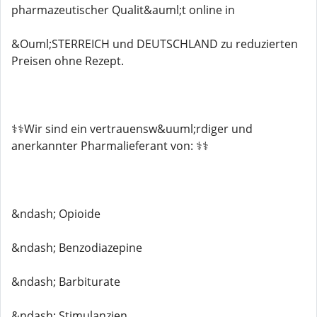
pharmazeutischer Qualit&auml;t online in
&Ouml;STERREICH und DEUTSCHLAND zu reduzierten
Preisen ohne Rezept.
⚕️⚕️Wir sind ein vertrauensw&uuml;rdiger und
anerkannter Pharmalieferant von: ⚕️⚕️
&ndash; Opioide
&ndash; Benzodiazepine
&ndash; Barbiturate
&ndash; Stimulanzien