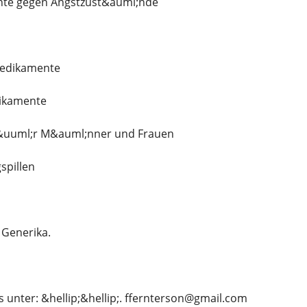
te gegen Angstzust&auml;nde
edikamente
ikamente
f&uuml;r M&auml;nner und Frauen
spillen
 Generika.
s unter: &hellip;&hellip;. ffernterson@gmail.com