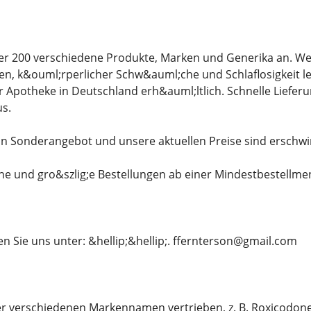
er 200 verschiedene Produkte, Marken und Generika an. We
, k&ouml;rperlicher Schw&auml;che und Schlaflosigkeit le
er Apotheke in Deutschland erh&auml;ltlich. Schnelle Liefer
s.
in Sonderangebot und unsere aktuellen Preise sind erschwi
ine und gro&szlig;e Bestellungen ab einer Mindestbestellme
en Sie uns unter: &hellip;&hellip;. ffernterson@gmail.com
r verschiedenen Markennamen vertrieben, z. B. Roxicodone 