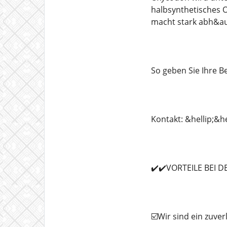
halbsynthetisches O
macht stark abh&au
So geben Sie Ihre Be
Kontakt: &hellip;&h
✔️✔️VORTEILE BEI 
☑️Wir sind ein zuve