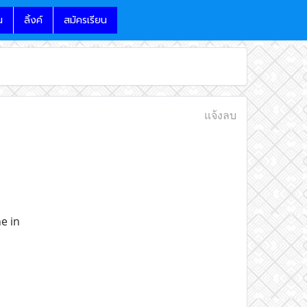
น
ลิ้งค์
สมัครเรียน
แจ้งลบ
e in