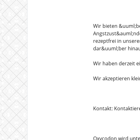
Wir bieten &uuml;b
Angstzust&auml;nden
rezeptfrei in unser
dar&uuml;ber hinau
Wir haben derzeit e
Wir akzeptieren kle
Kontakt: Kontaktier
Oxycodon wird unte