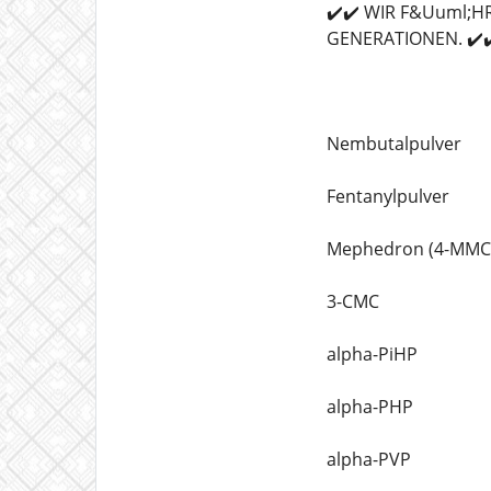
✔️✔️ WIR F&Uuml;
GENERATIONEN. ✔️✔
Nembutalpulver
Fentanylpulver
Mephedron (4-MMC
3-CMC
alpha-PiHP
alpha-PHP
alpha-PVP