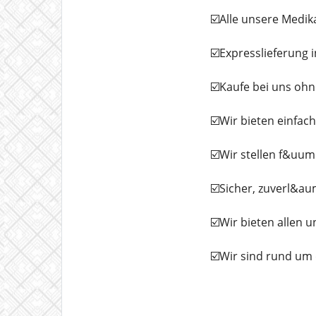
☑️Alle unsere Medi
☑️Expresslieferung 
☑️Kaufe bei uns ohn
☑️Wir bieten einfa
☑️Wir stellen f&uum
☑️Sicher, zuverl&aum
☑️Wir bieten allen 
☑️Wir sind rund um 