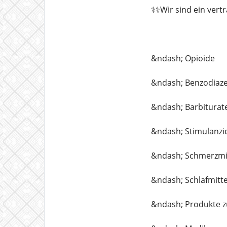
⚕️⚕️Wir sind ein ve
&ndash; Opioide
&ndash; Benzodiaz
&ndash; Barbiturat
&ndash; Stimulanzi
&ndash; Schmerzmi
&ndash; Schlafmitte
&ndash; Produkte 