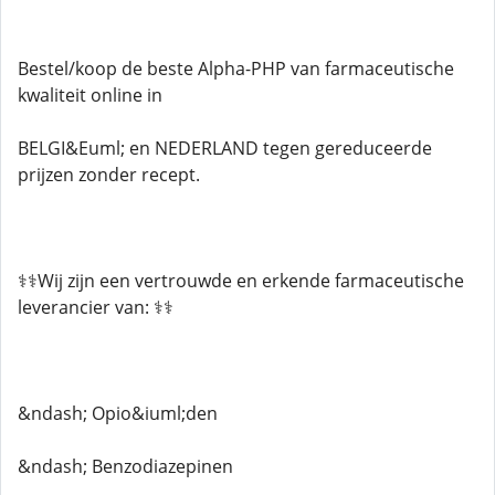
Bestel/koop de beste Alpha-PHP van farmaceutische
kwaliteit online in
BELGI&Euml; en NEDERLAND tegen gereduceerde
prijzen zonder recept.
⚕️⚕️Wij zijn een vertrouwde en erkende farmaceutische
leverancier van: ⚕️⚕️
&ndash; Opio&iuml;den
&ndash; Benzodiazepinen