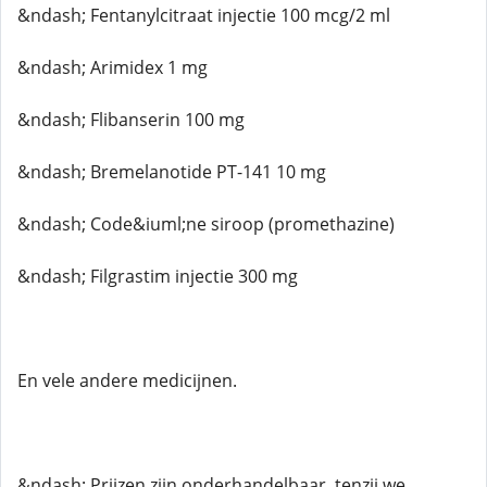
&ndash; Fentanylcitraat injectie 100 mcg/2 ml
&ndash; Arimidex 1 mg
&ndash; Flibanserin 100 mg
&ndash; Bremelanotide PT-141 10 mg
&ndash; Code&iuml;ne siroop (promethazine)
&ndash; Filgrastim injectie 300 mg
En vele andere medicijnen.
&ndash; Prijzen zijn onderhandelbaar, tenzij we