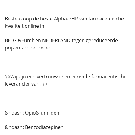
Bestel/koop de beste Alpha-PHP van farmaceutische
kwaliteit online in
BELGI&Euml; en NEDERLAND tegen gereduceerde
prijzen zonder recept.
⚕️⚕️Wij zijn een vertrouwde en erkende farmaceutische
leverancier van: ⚕️⚕️
&ndash; Opio&iuml;den
&ndash; Benzodiazepinen