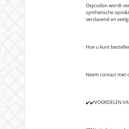
Oxycodon wordt ver
synthetische opio&i
verslavend en veelg
Hoe u kunt bestelle
Neem contact met on
✔️✔️VOORDELEN VAN