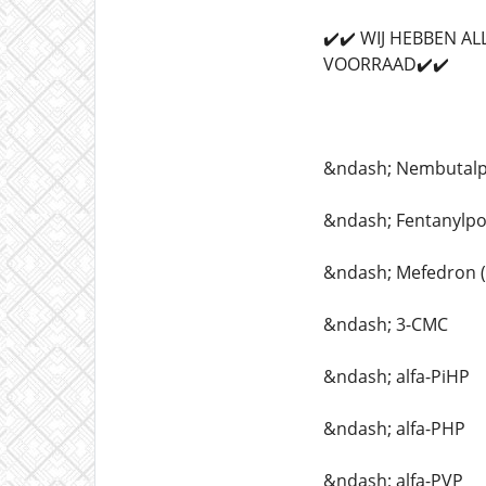
✔️✔️ WIJ HEBBEN 
VOORRAAD✔️✔️
&ndash; Nembutal
&ndash; Fentanylp
&ndash; Mefedron 
&ndash; 3-CMC
&ndash; alfa-PiHP
&ndash; alfa-PHP
&ndash; alfa-PVP