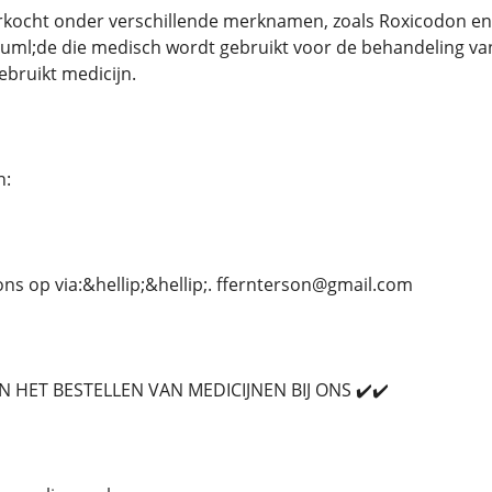
kocht onder verschillende merknamen, zoals Roxicodon en 
uml;de die medisch wordt gebruikt voor de behandeling van m
ebruikt medicijn.
n:
s op via:&hellip;&hellip;. ffernterson@gmail.com
 HET BESTELLEN VAN MEDICIJNEN BIJ ONS ✔️✔️