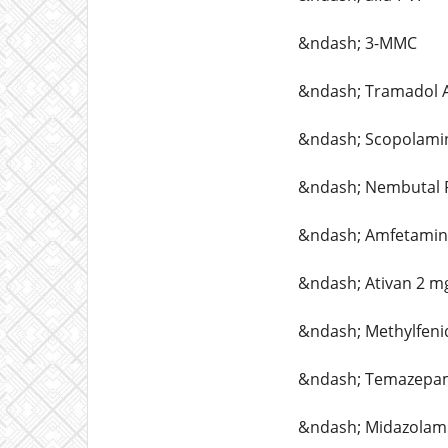
&ndash; 3-MMC
&ndash; Tramadol 
&ndash; Scopolamin
&ndash; Nembutal P
&ndash; Amfetamin
&ndash; Ativan 2 m
&ndash; Methylfeni
&ndash; Temazepa
&ndash; Midazolam