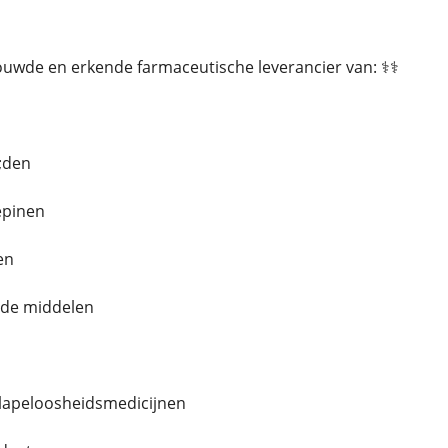
trouwde en erkende farmaceutische leverancier van: ⚕️⚕️
;den
epinen
en
nde middelen
slapeloosheidsmedicijnen