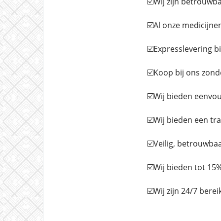
☑️Wij zijn betrouwb
☑️Al onze medicijne
☑️Expresslevering b
☑️Koop bij ons zond
☑️Wij bieden eenvou
☑️Wij bieden een tr
☑️Veilig, betrouwba
☑️Wij bieden tot 15%
☑️Wij zijn 24/7 ber