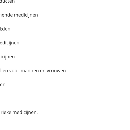
oducten
ende medicijnen
l;den
dicijnen
cijnen
illen voor mannen en vrouwen
len
rieke medicijnen.