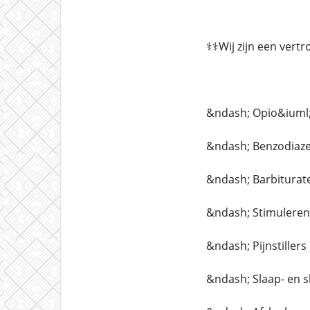
⚕️⚕️Wij zijn een ver
&ndash; Opio&iuml
&ndash; Benzodiaz
&ndash; Barbiturat
&ndash; Stimulere
&ndash; Pijnstillers
&ndash; Slaap- en 