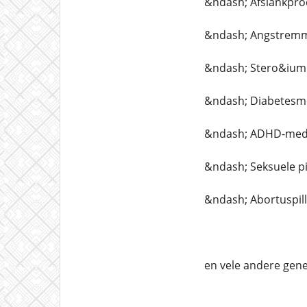
&ndash; Afslankpr
&ndash; Angstremm
&ndash; Stero&ium
&ndash; Diabetesme
&ndash; ADHD-medi
&ndash; Seksuele p
&ndash; Abortuspil
en vele andere gene