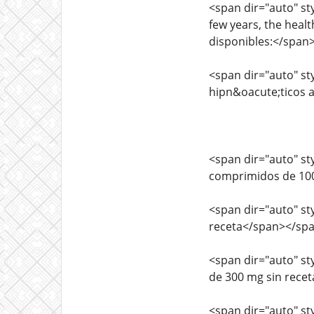
<span dir="auto" sty
few years, the heal
disponibles:</span
<span dir="auto" sty
hipn&oacute;ticos 
<span dir="auto" sty
comprimidos de 100
<span dir="auto" sty
receta</span></sp
<span dir="auto" sty
de 300 mg sin rece
<span dir="auto" sty