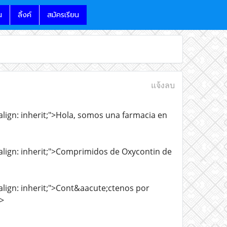
น
ลิ้งค์
สมัครเรียน
แจ้งลบ
l-align: inherit;">Hola, somos una farmacia en
l-align: inherit;">Comprimidos de Oxycontin de
l-align: inherit;">Cont&aacute;ctenos por
>