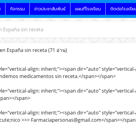
น
กิจกรรม
ข่าวประชาสัมพันธ์
แผนที่โรงเรียน
ติดต่อโรงเรีย
 España sin receta
n España sin receta
(71 อ่าน)
le="vertical-align: inherit;"><span dir="auto" style="vertica
endemos medicamentos sin receta.</span></span>
le="vertical-align: inherit;"><span dir="auto" style="vertica
/span></span>
le="vertical-align: inherit;"><span dir="auto" style="vertica
acute;nico >>> Farmaciapersonas@gmail.com</span></span