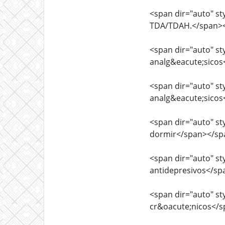
<span dir="auto" sty
TDA/TDAH.</span>
<span dir="auto" sty
analg&eacute;sico
<span dir="auto" sty
analg&eacute;sico
<span dir="auto" sty
dormir</span></sp
<span dir="auto" sty
antidepresivos</s
<span dir="auto" sty
cr&oacute;nicos</