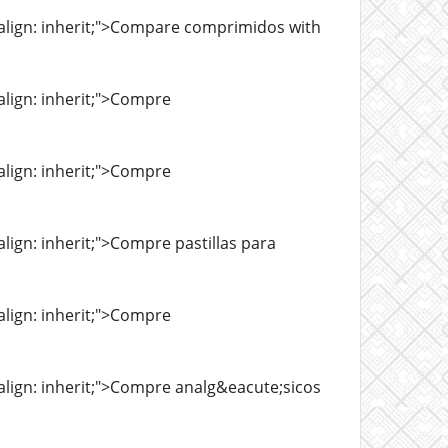
al-align: inherit;">Compare comprimidos with
-align: inherit;">Compre
-align: inherit;">Compre
-align: inherit;">Compre pastillas para
-align: inherit;">Compre
l-align: inherit;">Compre analg&eacute;sicos