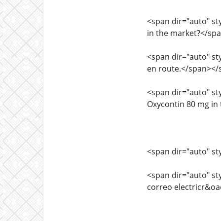
<span dir="auto" sty
in the market?</sp
<span dir="auto" sty
en route.</span></
<span dir="auto" sty
Oxycontin 80 mg in
<span dir="auto" sty
<span dir="auto" sty
correo electricr&o