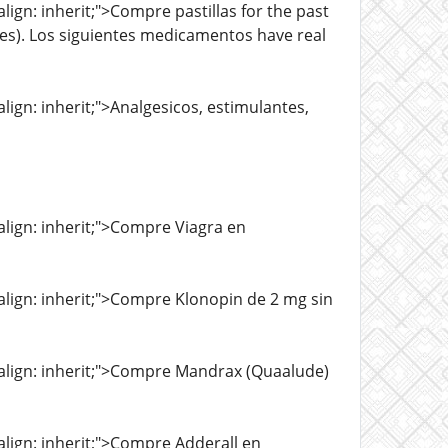
align: inherit;">Compre pastillas for the past
nes). Los siguientes medicamentos have real
align: inherit;">Analgesicos, estimulantes,
-align: inherit;">Compre Viagra en
l-align: inherit;">Compre Klonopin de 2 mg sin
al-align: inherit;">Compre Mandrax (Quaalude)
-align: inherit;">Compre Adderall en