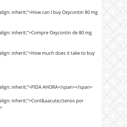
l-align: inherit;">How can I buy Oxycontin 80 mg
l-align: inherit;">Compre Oxycontin de 80 mg
-align: inherit;">How much does it take to buy
al-align: inherit;">PIDA AHORA</span></span>
l-align: inherit;">Cont&aacute;ctenos por
>