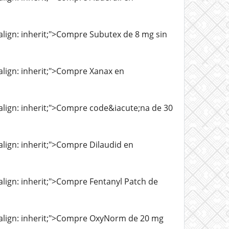
l-align: inherit;">Compre Subutex de 8 mg sin
l-align: inherit;">Compre Xanax en
l-align: inherit;">Compre code&iacute;na de 30
-align: inherit;">Compre Dilaudid en
l-align: inherit;">Compre Fentanyl Patch de
al-align: inherit;">Compre OxyNorm de 20 mg