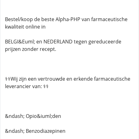
Bestel/koop de beste Alpha-PHP van farmaceutische
kwaliteit online in
BELGI&Euml; en NEDERLAND tegen gereduceerde
prijzen zonder recept.
⚕️⚕️Wij zijn een vertrouwde en erkende farmaceutische
leverancier van: ⚕️⚕️
&ndash; Opio&iuml;den
&ndash; Benzodiazepinen