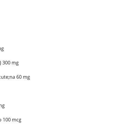
mg
) 300 mg
cute;na 60 mg
mg
lo 100 mcg