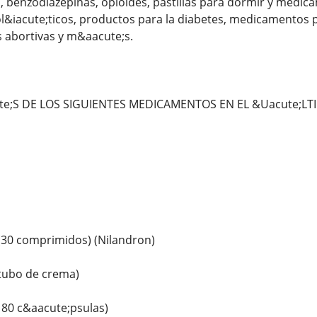
, benzodiazepinas, opioides, pastillas para dormir y medi
ol&iacute;ticos, productos para la diabetes, medicamentos pa
s abortivas y m&aacute;s.
;S DE LOS SIGUIENTES MEDICAMENTOS EN EL &Uacute;LT
(30 comprimidos) (Nilandron)
 tubo de crema)
180 c&aacute;psulas)