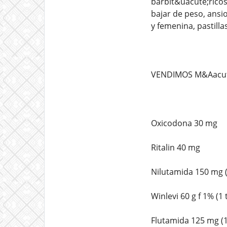
barbit&uacute;ricos
bajar de peso, ansi
y femenina, pastilla
VENDIMOS M&Aacute
Oxicodona 30 mg
Ritalin 40 mg
Nilutamida 150 mg 
Winlevi 60 g f 1% (1
Flutamida 125 mg (