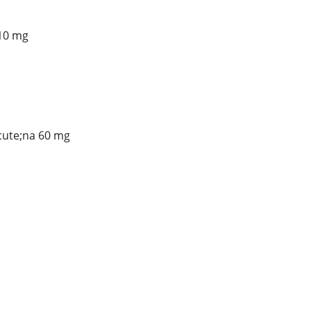
10 mg
cute;na 60 mg