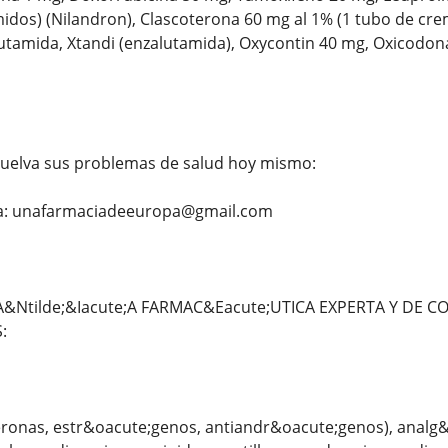
dos) (Nilandron), Clascoterona 60 mg al 1% (1 tubo de cre
tamida, Xtandi (enzalutamida), Oxycontin 40 mg, Oxicodona
uelva sus problemas de salud hoy mismo:
 a: unafarmaciadeeuropa@gmail.com
tilde;&Iacute;A FARMAC&Eacute;UTICA EXPERTA Y DE CO
:
eronas, estr&oacute;genos, antiandr&oacute;genos), analg&