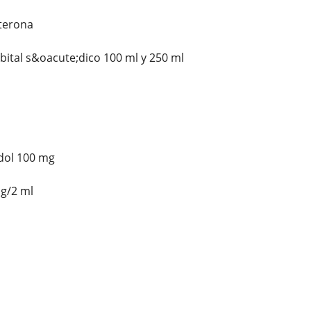
sterona
ital s&oacute;dico 100 ml y 250 ml
dol 100 mg
g/2 ml