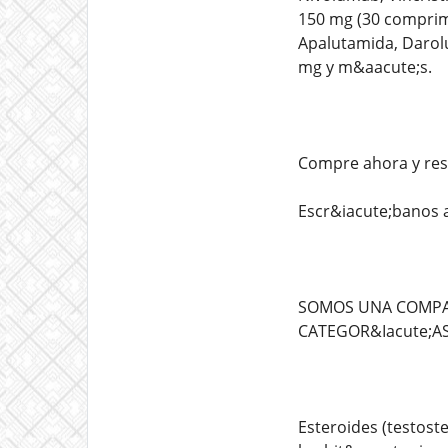
150 mg (30 comprimi
Apalutamida, Darolu
mg y m&aacute;s.
Compre ahora y res
Escr&iacute;banos
SOMOS UNA COMPA&N
CATEGOR&Iacute;AS
Esteroides (testost