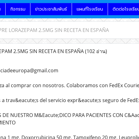
น
กิจกรรม
ข่าวประชาสัมพันธ์
แผนที่โรงเรียน
ติดต่อโรงเรีย
RE LORAZEPAM 2.5MG SIN RECETA EN ESPAÑA
PAM 2.5MG SIN RECETA EN ESPAÑA
(102 อ่าน)
aciadeeuropa@gmail.com
za al comprar con nosotros. Colaboramos con FedEx Courie
 a trav&eacute;s del servicio expr&eacute;s seguro de FedE
E NUESTRO M&Eacute;DICO PARA PACIENTES CON C&Aacut
MIENTO
ina 1 mg, Doxorrubicina 50 mg, Tamoxifeno 20 mg, Leuproli