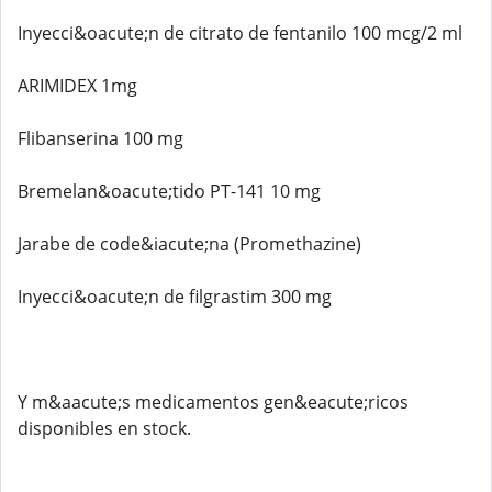
Inyecci&oacute;n de citrato de fentanilo 100 mcg/2 ml
ARIMIDEX 1mg
Flibanserina 100 mg
Bremelan&oacute;tido PT-141 10 mg
Jarabe de code&iacute;na (Promethazine)
Inyecci&oacute;n de filgrastim 300 mg
Y m&aacute;s medicamentos gen&eacute;ricos
disponibles en stock.