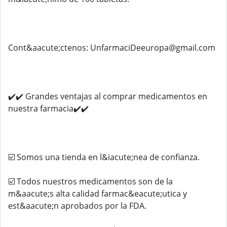
Cont&aacute;ctenos: UnfarmaciDeeuropa@gmail.com
✔️✔️ Grandes ventajas al comprar medicamentos en
nuestra farmacia✔️✔️
☑️ Somos una tienda en l&iacute;nea de confianza.
☑️ Todos nuestros medicamentos son de la
m&aacute;s alta calidad farmac&eacute;utica y
est&aacute;n aprobados por la FDA.