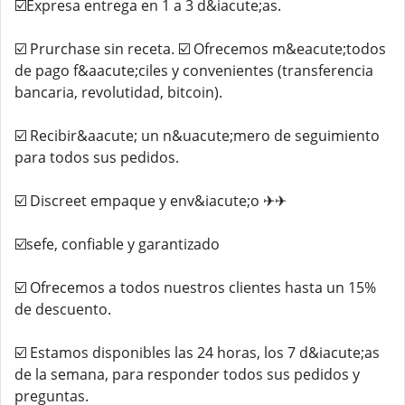
☑️Expresa entrega en 1 a 3 d&iacute;as.
☑️ Prurchase sin receta. ☑️ Ofrecemos m&eacute;todos
de pago f&aacute;ciles y convenientes (transferencia
bancaria, revolutidad, bitcoin).
☑️ Recibir&aacute; un n&uacute;mero de seguimiento
para todos sus pedidos.
☑️ Discreet empaque y env&iacute;o ✈✈
☑️sefe, confiable y garantizado
☑️ Ofrecemos a todos nuestros clientes hasta un 15%
de descuento.
☑️ Estamos disponibles las 24 horas, los 7 d&iacute;as
de la semana, para responder todos sus pedidos y
preguntas.