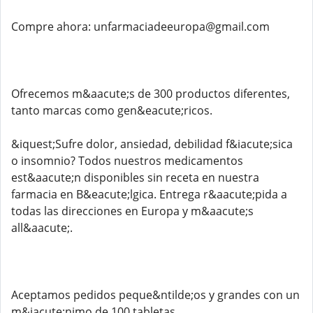
Compre ahora: unfarmaciadeeuropa@gmail.com
Ofrecemos m&aacute;s de 300 productos diferentes,
tanto marcas como gen&eacute;ricos.
&iquest;Sufre dolor, ansiedad, debilidad f&iacute;sica
o insomnio? Todos nuestros medicamentos
est&aacute;n disponibles sin receta en nuestra
farmacia en B&eacute;lgica. Entrega r&aacute;pida a
todas las direcciones en Europa y m&aacute;s
all&aacute;.
Aceptamos pedidos peque&ntilde;os y grandes con un
m&iacute;nimo de 100 tabletas.