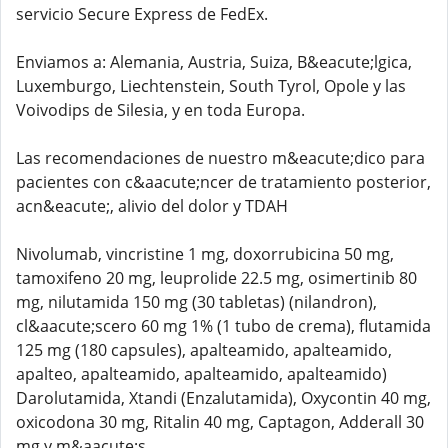
servicio Secure Express de FedEx.
Enviamos a: Alemania, Austria, Suiza, B&eacute;lgica,
Luxemburgo, Liechtenstein, South Tyrol, Opole y las
Voivodips de Silesia, y en toda Europa.
Las recomendaciones de nuestro m&eacute;dico para
pacientes con c&aacute;ncer de tratamiento posterior,
acn&eacute;, alivio del dolor y TDAH
Nivolumab, vincristine 1 mg, doxorrubicina 50 mg,
tamoxifeno 20 mg, leuprolide 22.5 mg, osimertinib 80
mg, nilutamida 150 mg (30 tabletas) (nilandron),
cl&aacute;scero 60 mg 1% (1 tubo de crema), flutamida
125 mg (180 capsules), apalteamido, apalteamido,
apalteo, apalteamido, apalteamido, apalteamido)
Darolutamida, Xtandi (Enzalutamida), Oxycontin 40 mg,
oxicodona 30 mg, Ritalin 40 mg, Captagon, Adderall 30
mg y m&aacute;s.