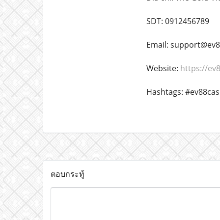
SDT: 0912456789
Email: support@ev
Website:
https://ev
Hashtags: #ev88cas
ตอบกระทู้