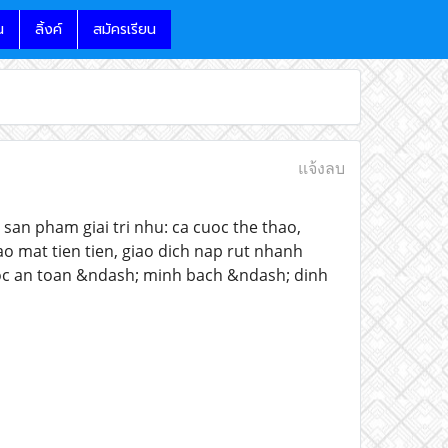
น
ลิ้งค์
สมัครเรียน
แจ้งลบ
 san pham giai tri nhu: ca cuoc the thao,
ao mat tien tien, giao dich nap rut nhanh
uoc an toan &ndash; minh bach &ndash; dinh