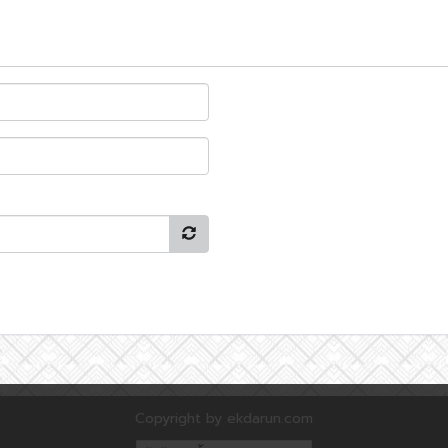
Copyright by ekdarun.com