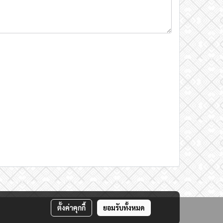
ตั้งค่าคุกกี้
ยอมรับทั้งหมด