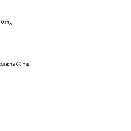
10 mg
cute;na 60 mg