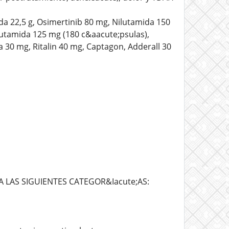
a 22,5 g, Osimertinib 80 mg, Nilutamida 150
lutamida 125 mg (180 c&aacute;psulas),
 30 mg, Ritalin 40 mg, Captagon, Adderall 30
 LAS SIGUIENTES CATEGOR&Iacute;AS: