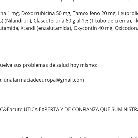
ina 1 mg, Doxorrubicina 50 mg, Tamoxifeno 20 mg, Leuprolid
 (Nilandron), Clascoterona 60 g al 1% (1 tubo de crema), F
tamida, Xtandi (enzalutamida), Oxycontin 40 mg, Oxicodona
uelva sus problemas de salud hoy mismo:
 a: unafarmaciadeeuropa@gmail.com
Eacute;UTICA EXPERTA Y DE CONFIANZA QUE SUMINISTRA