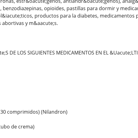
eronas, estr&oacute;genos, antiandr&oacute;genos), analg&
, benzodiazepinas, opioides, pastillas para dormir y medi
ol&iacute;ticos, productos para la diabetes, medicamentos pa
s abortivas y m&aacute;s.
;S DE LOS SIGUIENTES MEDICAMENTOS EN EL &Uacute;LT
(30 comprimidos) (Nilandron)
 tubo de crema)