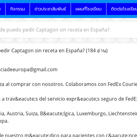
น
กิจกรรม
ข่าวประชาสัมพันธ์
แผนที่โรงเรียน
ติดต่อโรงเรีย
e puedo pedir Captagon sin receta en España?
dir Captagon sin receta en España?
(184 อ่าน)
aciadeeuropa@gmail.com
za al comprar con nosotros. Colaboramos con FedEx Courie
 a trav&eacute;s del servicio expr&eacute;s seguro de FedE
, Austria, Suiza, B&eacute;lgica, Luxemburgo, Liechtenstein
opa.
 nuestro m&eacute;dico para pacientes con c&aacute;ncer