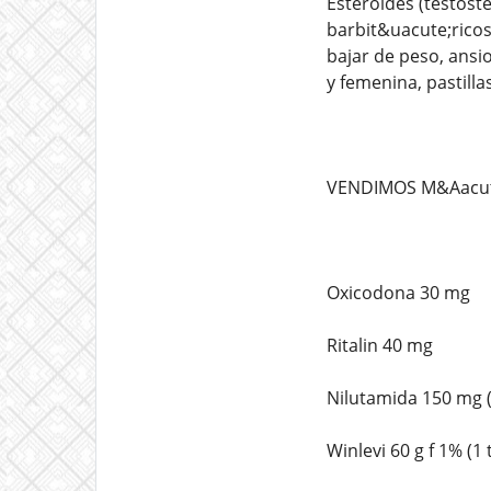
Esteroides (testost
barbit&uacute;ricos
bajar de peso, ansi
y femenina, pastilla
VENDIMOS M&Aacute
Oxicodona 30 mg
Ritalin 40 mg
Nilutamida 150 mg 
Winlevi 60 g f 1% (1