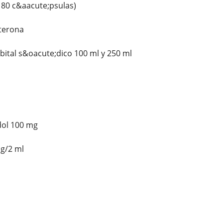
180 c&aacute;psulas)
sterona
ital s&oacute;dico 100 ml y 250 ml
dol 100 mg
g/2 ml