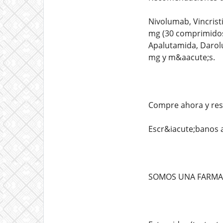
Nivolumab, Vincrist
mg (30 comprimidos)
Apalutamida, Darolu
mg y m&aacute;s.
Compre ahora y res
Escr&iacute;banos
SOMOS UNA FARMAC&