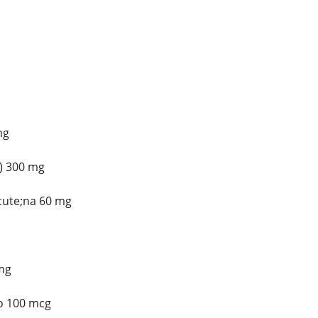
mg
) 300 mg
cute;na 60 mg
mg
lo 100 mcg