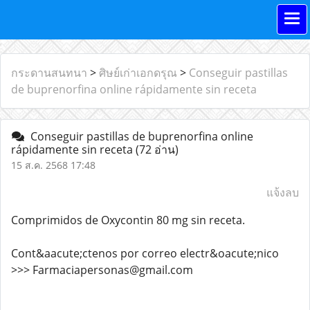
กระดานสนทนา
>
ศิษย์เก่าเอกดรุณ
>
Conseguir pastillas
de buprenorfina online rápidamente sin receta
Conseguir pastillas de buprenorfina online
rápidamente sin receta
(72 อ่าน)
15 ส.ค. 2568 17:48
แจ้งลบ
Comprimidos de Oxycontin 80 mg sin receta.
Cont&aacute;ctenos por correo electr&oacute;nico
>>> Farmaciapersonas@gmail.com