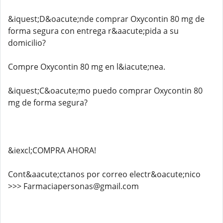
&iquest;D&oacute;nde comprar Oxycontin 80 mg de
forma segura con entrega r&aacute;pida a su
domicilio?
Compre Oxycontin 80 mg en l&iacute;nea.
&iquest;C&oacute;mo puedo comprar Oxycontin 80
mg de forma segura?
&iexcl;COMPRA AHORA!
Cont&aacute;ctanos por correo electr&oacute;nico
>>> Farmaciapersonas@gmail.com