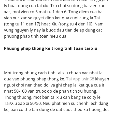
ly hoat dong cua tai xiu. Tro choi su dung ba vien xuc
xac, moi vien co 6 mat tu 1 den 6. Tong diem cua ba
vien xuc xac se quyet dinh ket qua cuoi cung la Tai
(tong tu 11 den 17) hoac Xiu (tong tu 4 den 10). Nam
vung nguyen ly nay la buoc dau tien de ap dung cac
phuong phap tinh toan hieu qua.
Phuong phap thong ke trong tinh toan tai xiu
Mot trong nhung cach tinh tai xiu chuan xac nhat la
dua vao phuong phap thong ke.
Tai App twin68
khuyen
nguoi choi nen theo doi va ghi chep lai ket qua cua it
nhat 50-100 van truoc do de phan tich xu huong.
Thong thuong, mot ban tai xiu can bang se co ty le
Tai/Xiu xap xi 50/50. Neu phat hien su chenh lech dang
ke, ban co the tan dung de dat cuoc theo xu huong do.