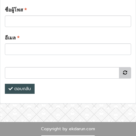
ชื่อผู้โพส
*
อีเมล
*
ตอบกลับ
Copyright by ekdarun.com