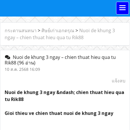
กระดานสนทนา
>
ศิษย์เก่าเอกดรุณ
>
Nuoi de khung 3
ngay – chien thuat hieu qua tu Rik88
Nuoi de khung 3 ngay – chien thuat hieu qua tu
Rik88
(96 อ่าน)
10 ส.ค. 2568 16:09
แจ้งลบ
Nuoi de khung 3 ngay &ndash; chien thuat hieu qua
tu Rik88
Gioi thieu ve chien thuat nuoi de khung 3 ngay