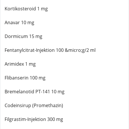
Kortikosteroid 1 mg
Anavar 10 mg
Dormicum 15 mg
Fentanylcitrat-Injektion 100 &micro;g/2 ml
Arimidex 1 mg
Flibanserin 100 mg
Bremelanotid PT-141 10 mg
Codeinsirup (Promethazin)
Filgrastim-Injektion 300 mg