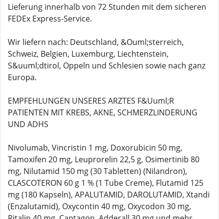
Lieferung innerhalb von 72 Stunden mit dem sicheren
FEDEx Express-Service.
Wir liefern nach: Deutschland, &Ouml;sterreich,
Schweiz, Belgien, Luxemburg, Liechtenstein,
S&uuml;dtirol, Oppeln und Schlesien sowie nach ganz
Europa.
EMPFEHLUNGEN UNSERES ARZTES F&Uuml;R
PATIENTEN MIT KREBS, AKNE, SCHMERZLINDERUNG
UND ADHS
Nivolumab, Vincristin 1 mg, Doxorubicin 50 mg,
Tamoxifen 20 mg, Leuprorelin 22,5 g, Osimertinib 80
mg, Nilutamid 150 mg (30 Tabletten) (Nilandron),
CLASCOTERON 60 g 1 % (1 Tube Creme), Flutamid 125
mg (180 Kapseln), APALUTAMID, DAROLUTAMID, Xtandi
(Enzalutamid), Oxycontin 40 mg, Oxycodon 30 mg,
Ritalin 40 mg, Captagon, Adderall 30 mg und mehr.