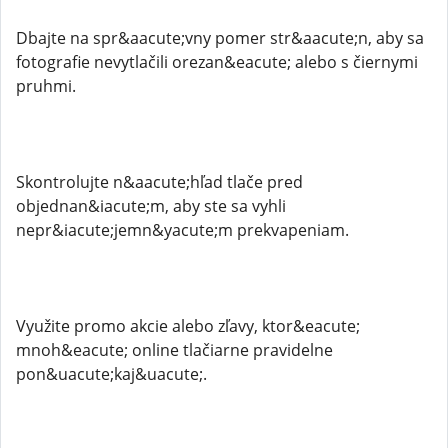
Dbajte na spr&aacute;vny pomer str&aacute;n, aby sa
fotografie nevytlačili orezan&eacute; alebo s čiernymi
pruhmi.
Skontrolujte n&aacute;hľad tlače pred
objednan&iacute;m, aby ste sa vyhli
nepr&iacute;jemn&yacute;m prekvapeniam.
Využite promo akcie alebo zľavy, ktor&eacute;
mnoh&eacute; online tlačiarne pravidelne
pon&uacute;kaj&uacute;.