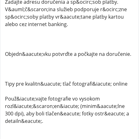
Zadajte adresu doručenia a sp&ocirc;sob platby.
V&auml;č&scaron;ina služieb podporuje r&ocirc;zne
sp&ocirc;soby platby vr&aacute;tane platby kartou
alebo cez internet banking.
Objedn&aacute;vku potvrďte a počkajte na doručenie.
Tipy pre kvalitn&uacute; tlač fotografi&iacute; online
Použ&iacute;vajte fotografie vo vysokom
rozl&iacute;&scaron;en&iacute; (minim&aacute;lne
300 dpi), aby boli tlačen&eacute; fotky ostr&eacute; a
detailn&eacute;.