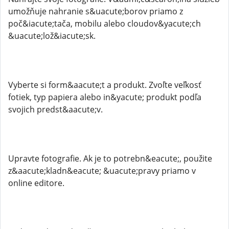
umožňuje nahranie s&uacute;borov priamo z
poč&iacute;tača, mobilu alebo cloudov&yacute;ch
&uacute;lož&iacute;sk.
Vyberte si form&aacute;t a produkt. Zvoľte veľkosť
fotiek, typ papiera alebo in&yacute; produkt podľa
svojich predst&aacute;v.
Upravte fotografie. Ak je to potrebn&eacute;, použite
z&aacute;kladn&eacute; &uacute;pravy priamo v
online editore.