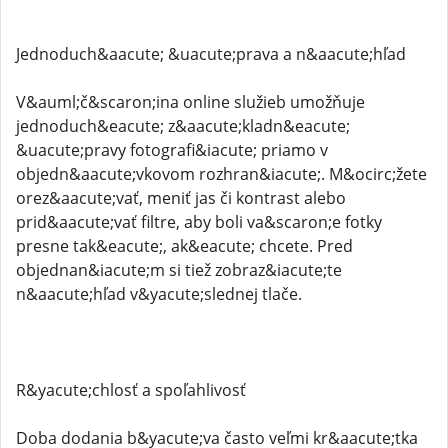
Jednoduch&aacute; &uacute;prava a n&aacute;hľad
V&auml;č&scaron;ina online služieb umožňuje
jednoduch&eacute; z&aacute;kladn&eacute;
&uacute;pravy fotografi&iacute; priamo v
objedn&aacute;vkovom rozhran&iacute;. M&ocirc;žete
orez&aacute;vať, meniť jas či kontrast alebo
prid&aacute;vať filtre, aby boli va&scaron;e fotky
presne tak&eacute;, ak&eacute; chcete. Pred
objednan&iacute;m si tiež zobraz&iacute;te
n&aacute;hľad v&yacute;slednej tlače.
R&yacute;chlosť a spoľahlivosť
Doba dodania b&yacute;va často veľmi kr&aacute;tka