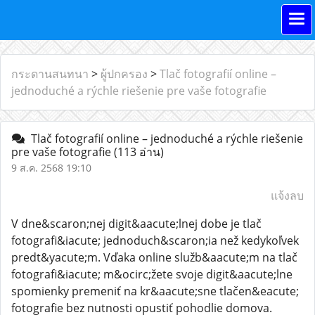
กระดานสนทนา
>
ผู้ปกครอง
>
Tlač fotografií online –
jednoduché a rýchle riešenie pre vaše fotografie
Tlač fotografií online – jednoduché a rýchle riešenie
pre vaše fotografie
(113 อ่าน)
9 ส.ค. 2568 19:10
แจ้งลบ
V dne&scaron;nej digit&aacute;lnej dobe je tlač
fotografi&iacute; jednoduch&scaron;ia než kedykoľvek
predt&yacute;m. Vďaka online služb&aacute;m na tlač
fotografi&iacute; m&ocirc;žete svoje digit&aacute;lne
spomienky premeniť na kr&aacute;sne tlačen&eacute;
fotografie bez nutnosti opustiť pohodlie domova.