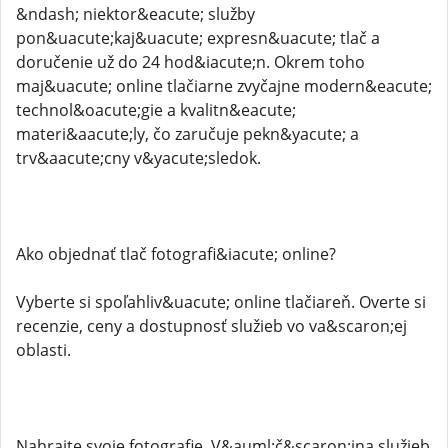
&ndash; niektor&eacute; služby
pon&uacute;kaj&uacute; expresn&uacute; tlač a
doručenie už do 24 hod&iacute;n. Okrem toho
maj&uacute; online tlačiarne zvyčajne modern&eacute;
technol&oacute;gie a kvalitn&eacute;
materi&aacute;ly, čo zaručuje pekn&yacute; a
trv&aacute;cny v&yacute;sledok.
Ako objednať tlač fotografi&iacute; online?
Vyberte si spoľahliv&uacute; online tlačiareň. Overte si
recenzie, ceny a dostupnosť služieb vo va&scaron;ej
oblasti.
Nahrajte svoje fotografie. V&auml;č&scaron;ina služieb