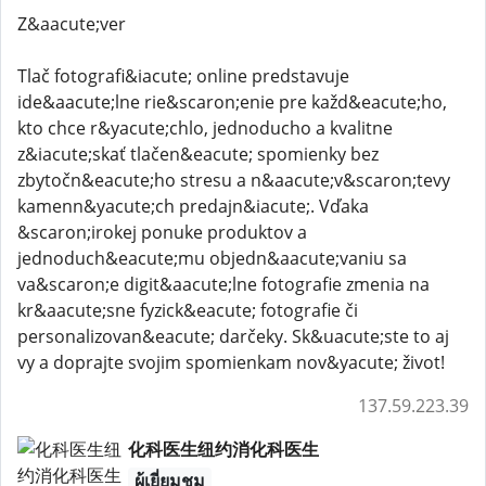
Z&aacute;ver
Tlač fotografi&iacute; online predstavuje
ide&aacute;lne rie&scaron;enie pre každ&eacute;ho,
kto chce r&yacute;chlo, jednoducho a kvalitne
z&iacute;skať tlačen&eacute; spomienky bez
zbytočn&eacute;ho stresu a n&aacute;v&scaron;tevy
kamenn&yacute;ch predajn&iacute;. Vďaka
&scaron;irokej ponuke produktov a
jednoduch&eacute;mu objedn&aacute;vaniu sa
va&scaron;e digit&aacute;lne fotografie zmenia na
kr&aacute;sne fyzick&eacute; fotografie či
personalizovan&eacute; darčeky. Sk&uacute;ste to aj
vy a doprajte svojim spomienkam nov&yacute; život!
137.59.223.39
化科医生纽约消化科医生
ผู้เยี่ยมชม