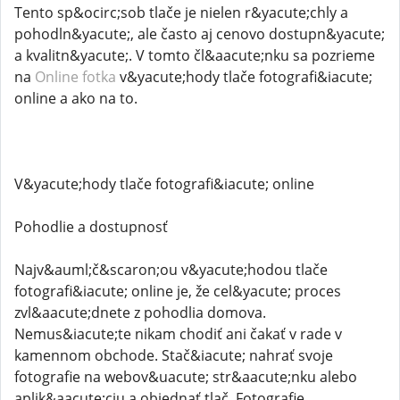
Tento sp&ocirc;sob tlače je nielen r&yacute;chly a
pohodln&yacute;, ale často aj cenovo dostupn&yacute;
a kvalitn&yacute;. V tomto čl&aacute;nku sa pozrieme
na
Online fotka
v&yacute;hody tlače fotografi&iacute;
online a ako na to.
V&yacute;hody tlače fotografi&iacute; online
Pohodlie a dostupnosť
Najv&auml;č&scaron;ou v&yacute;hodou tlače
fotografi&iacute; online je, že cel&yacute; proces
zvl&aacute;dnete z pohodlia domova.
Nemus&iacute;te nikam chodiť ani čakať v rade v
kamennom obchode. Stač&iacute; nahrať svoje
fotografie na webov&uacute; str&aacute;nku alebo
aplik&aacute;ciu a objednať tlač. Fotografie