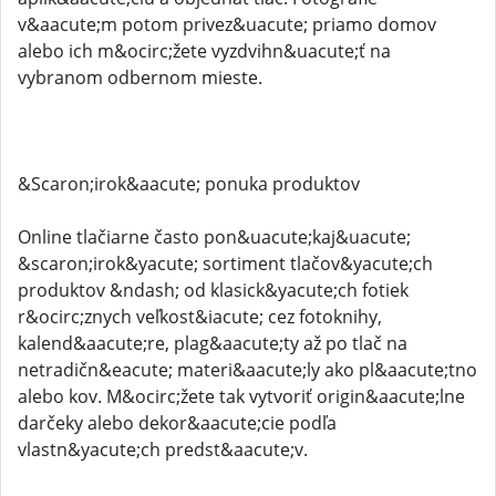
v&aacute;m potom privez&uacute; priamo domov
alebo ich m&ocirc;žete vyzdvihn&uacute;ť na
vybranom odbernom mieste.
&Scaron;irok&aacute; ponuka produktov
Online tlačiarne často pon&uacute;kaj&uacute;
&scaron;irok&yacute; sortiment tlačov&yacute;ch
produktov &ndash; od klasick&yacute;ch fotiek
r&ocirc;znych veľkost&iacute; cez fotoknihy,
kalend&aacute;re, plag&aacute;ty až po tlač na
netradičn&eacute; materi&aacute;ly ako pl&aacute;tno
alebo kov. M&ocirc;žete tak vytvoriť origin&aacute;lne
darčeky alebo dekor&aacute;cie podľa
vlastn&yacute;ch predst&aacute;v.