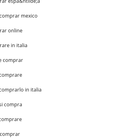
ar espa&ntilde;a
 comprar mexico
ar online
re in italia
e comprar
 comprare
omprarlo in italia
si compra
 comprare
 comprar