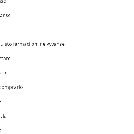
nse
vanse
uisto farmaci online vyvanse
stare
sto
 comprarlo
e
cia
o