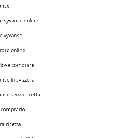
anse
 vyvanse online
e vyvanse
are online
a dove comprare
nse in svizzera
nse senza ricetta
 comprarlo
a ricetta