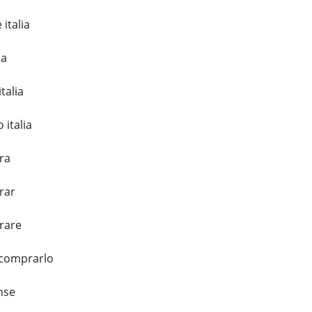
italia
ia
talia
 italia
ra
rar
rare
 comprarlo
nse