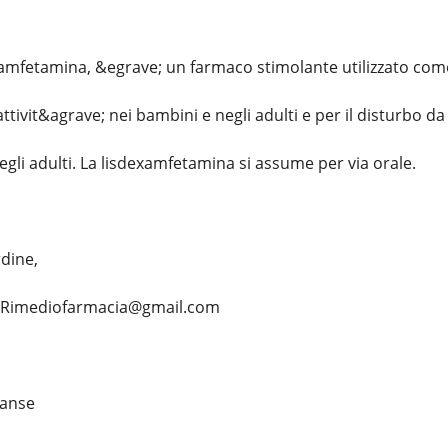
amfetamina, &egrave; un farmaco stimolante utilizzato come 
attivit&agrave; nei bambini e negli adulti e per il disturbo d
gli adulti. La lisdexamfetamina si assume per via orale.
rdine,
... Rimediofarmacia@gmail.com
vanse