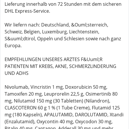
Lieferung innerhalb von 72 Stunden mit dem sicheren
DHL Express-Service.
Wir liefern nach: Deutschland, &Ouml;sterreich,
Schweiz, Belgien, Luxemburg, Liechtenstein,
S&uuml;dtirol, Oppeln und Schlesien sowie nach ganz
Europa.
EMPFEHLUNGEN UNSERES ARZTES F&Uuml;R
PATIENTEN MIT KREBS, AKNE, SCHMERZLINDERUNG
UND ADHS
Nivolumab, Vincristin 1 mg, Doxorubicin 50 mg,
Tamoxifen 20 mg, Leuprorelin 22,5 g, Osimertinib 80
mg, Nilutamid 150 mg (30 Tabletten) (Nilandron),
CLASCOTERON 60 g 1 % (1 Tube Creme), Flutamid 125
mg (180 Kapseln), APALUTAMID, DAROLUTAMID, Xtandi
(Enzalutamid), Oxycontin 40 mg, Oxycodon 30 mg,
Ritalin 40 mg, Captagon, Adderall 30 mg und mehr.