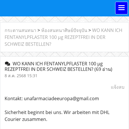
กระดานสนทนา
>
ห้องสนทนาศิษย์ปัจจุบัน
>
WO KANN ICH
FENTANYLPFLASTER 100 µg REZEPTFREI IN DER
SCHWEIZ BESTELLEN?
WO KANN ICH FENTANYLPFLASTER 100 µg
REZEPTFREI IN DER SCHWEIZ BESTELLEN?
(69 อ่าน)
8 ส.ค. 2568 15:31
แจ้งลบ
Kontakt: unafarmaciadeeuropa@gmail.com
Sicherheit beginnt bei uns. Wir arbeiten mit DHL
Courier zusammen.