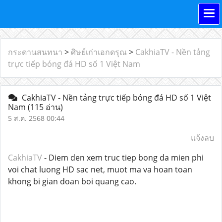
กระดานสนทนา
>
ศิษย์เก่าเอกดรุณ
>
CakhiaTV - Nền tảng
trực tiếp bóng đá HD số 1 Việt Nam
CakhiaTV - Nền tảng trực tiếp bóng đá HD số 1 Việt
Nam
(115 อ่าน)
5 ส.ค. 2568 00:44
แจ้งลบ
CakhiaTV
- Diem den xem truc tiep bong da mien phi
voi chat luong HD sac net, muot ma va hoan toan
khong bi gian doan boi quang cao.