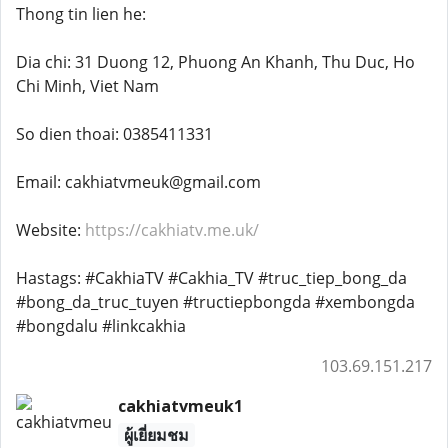
Thong tin lien he:
Dia chi: 31 Duong 12, Phuong An Khanh, Thu Duc, Ho
Chi Minh, Viet Nam
So dien thoai: 0385411331
Email: cakhiatvmeuk@gmail.com
Website:
https://cakhiatv.me.uk/
Hastags: #CakhiaTV #Cakhia_TV #truc_tiep_bong_da
#bong_da_truc_tuyen #tructiepbongda #xembongda
#bongdalu #linkcakhia
103.69.151.217
cakhiatvmeuk1
ผู้เยี่ยมชม